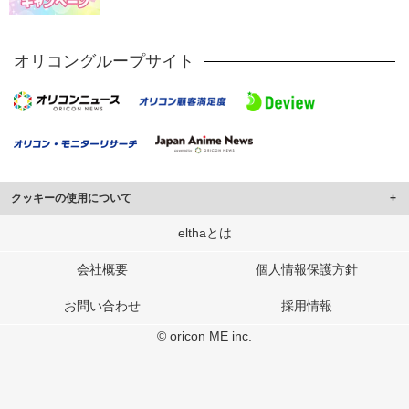
オリコングループサイト
クッキーの使用について
このサイトでは Cookie を使用して、ユーザーに合わせたコンテンツや広告の
elthaとは
表示、ソーシャル メディア機能の提供、広告の表示回数やクリック数の測定を
行っています。
会社概要
個人情報保護方針
また、ユーザーによるサイトの利用状況についても情報を収集し、ソーシャル
お問い合わせ
採用情報
メディアや広告配信、データ解析の各パートナーに提供しています。
各パートナーは、この情報とユーザーが各パートナーに提供した他の情報や、
© oricon ME inc.
ユーザーが各パートナーのサービスを使用したときに収集した他の情報を組み
合わせて使用することがあります。