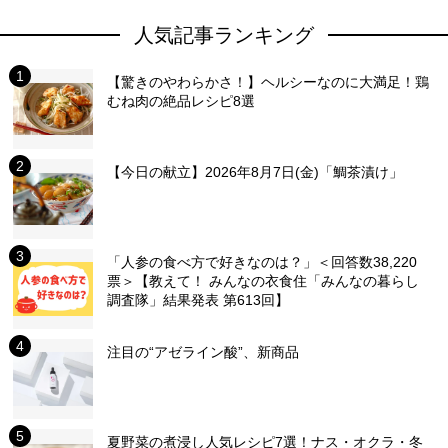
人気記事ランキング
【驚きのやわらかさ！】ヘルシーなのに大満足！鶏
むね肉の絶品レシピ8選
【今日の献立】2026年8月7日(金)「鯛茶漬け」
「人参の食べ方で好きなのは？」＜回答数38,220
票＞【教えて！ みんなの衣食住「みんなの暮らし
調査隊」結果発表 第613回】
注目の“アゼライン酸”、新商品
夏野菜の煮浸し人気レシピ7選！ナス・オクラ・冬