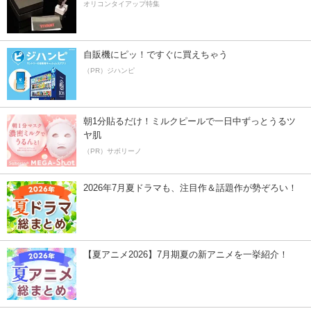
オリコンタイアップ特集
自販機にピッ！ですぐに買えちゃう
（PR）ジハンピ
朝1分貼るだけ！ミルクピールで一日中ずっとうるツ
ヤ肌
（PR）サボリーノ
2026年7月夏ドラマも、注目作＆話題作が勢ぞろい！
【夏アニメ2026】7月期夏の新アニメを一挙紹介！