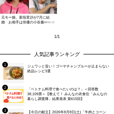
元モー娘。新垣里沙が7月に結
婚 お相手は俳優の小谷嘉一
2016.06.13
1/1
人気記事ランキング
ジュワッと旨い！ゴーヤチャンプルーが止まらない
絶品レシピ3選
「ベトナム料理で食べたいのは？」＜回答数
38,109票＞【教えて！ みんなの衣食住「みんなの
暮らし調査隊」結果発表 第615回】
【今日の献立】2026年8月8日(土)「牛肉とコーン