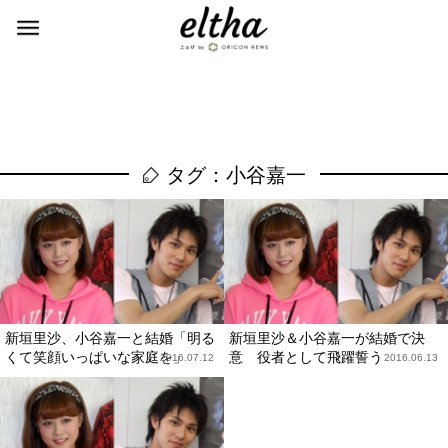
タグ：小谷嘉一
新垣里沙、小谷嘉一と結婚「明る
新垣里沙＆小谷嘉一が結婚で決
くて笑顔いっぱいな家庭を」
意 役者として飛躍誓う
2016.07.12
2016.06.13