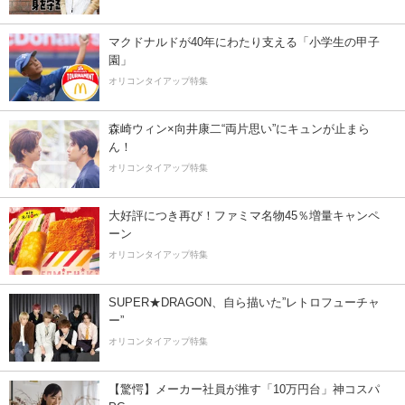
マクドナルドが40年にわたり支える「小学生の甲子
園」
オリコンタイアップ特集
森崎ウィン×向井康二“両片思い”にキュンが止まら
ん！
オリコンタイアップ特集
大好評につき再び！ファミマ名物45％増量キャンペ
ーン
オリコンタイアップ特集
SUPER★DRAGON、自ら描いた”レトロフューチャ
ー”
オリコンタイアップ特集
【驚愕】メーカー社員が推す「10万円台」神コスパ