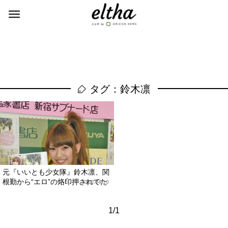
タグ：鈴木凛
元『いいとも少女隊』鈴木凛、関
根勤から“エロ”の烙印押されてた
2010.04.10
1/1