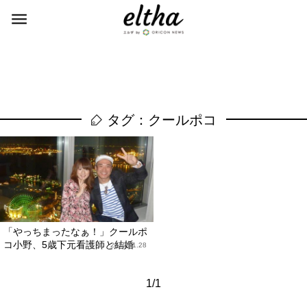
タグ：クールポコ
「やっちまったなぁ！」クールポ
コ小野、5歳下元看護師と結婚
2010.11.28
1/1