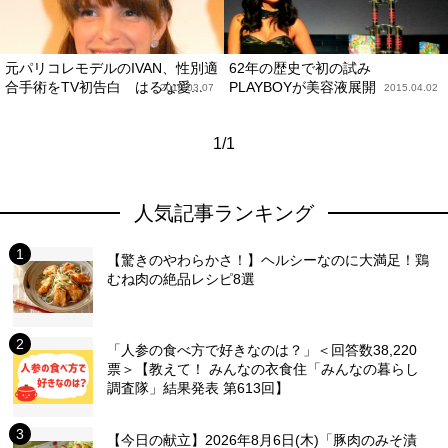
元パリコレモデルのIVAN、性別適
62年の歴史で初の試み
合手術をTV初告白 はるな愛...
PLAYBOYが美容液展開
2018.03.07
2015.04.02
1/1
人気記事ランキング
【驚きのやわらかさ！】ヘルシーなのに大満足！鶏
むね肉の絶品レシピ8選
「人参の食べ方で好きなのは？」＜回答数38,220
票＞【教えて！ みんなの衣食住「みんなの暮らし
調査隊」結果発表 第613回】
【今日の献立】2026年8月6日(木)「豚肉のみそ漬