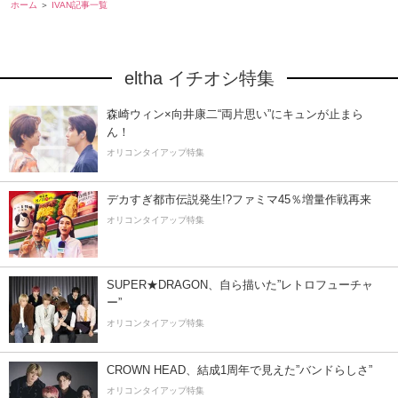
ホーム
IVAN記事一覧
eltha イチオシ特集
森崎ウィン×向井康二“両片思い”にキュンが止まら
ん！
オリコンタイアップ特集
デカすぎ都市伝説発生!?ファミマ45％増量作戦再来
オリコンタイアップ特集
SUPER★DRAGON、自ら描いた”レトロフューチャ
ー”
オリコンタイアップ特集
CROWN HEAD、結成1周年で見えた”バンドらしさ”
オリコンタイアップ特集