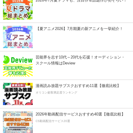
2026年7月夏ドラマも、注目作＆話題作が勢ぞろい！
【夏アニメ2026】7月期夏の新アニメを一挙紹介！
芸能界を志す10代～20代を応援！オーディション・
スクール情報はDeview
漫画読み放題サブスクおすすめ11選【徹底比較】
オリコン顧客満足度ランキング
2026年動画配信サービスおすすめ40選【徹底比較】
CS動画配信サービス20選