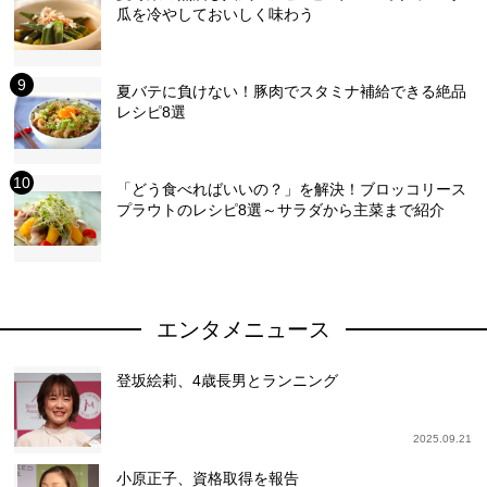
瓜を冷やしておいしく味わう
夏バテに負けない！豚肉でスタミナ補給できる絶品
レシピ8選
「どう食べればいいの？」を解決！ブロッコリース
プラウトのレシピ8選～サラダから主菜まで紹介
エンタメニュース
登坂絵莉、4歳長男とランニング
2025.09.21
小原正子、資格取得を報告