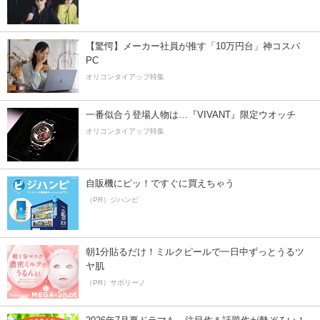
【驚愕】メーカー社員が推す「10万円台」神コスパ
PC
オリコンタイアップ特集
一番似合う登場人物は…『VIVANT』限定ウオッチ
オリコンタイアップ特集
自販機にピッ！ですぐに買えちゃう
（PR）ジハンピ
朝1分貼るだけ！ミルクピールで一日中ずっとうるツ
ヤ肌
（PR）サボリーノ