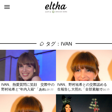
タグ：IVAN
IVAN、熱愛質問に笑顔 交際中の
IVAN、野村祐希との交際認める
野村祐希と“年内入籍”「あれ...
生報告し大照れ「全部素敵で...
2018.06.22
2018.04.15