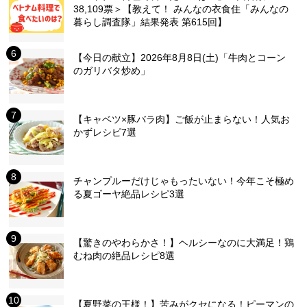
38,109票＞【教えて！ みんなの衣食住「みんなの
暮らし調査隊」結果発表 第615回】
【今日の献立】2026年8月8日(土)「牛肉とコーン
のガリバタ炒め」
【キャベツ×豚バラ肉】ご飯が止まらない！人気お
かずレシピ7選
チャンプルーだけじゃもったいない！今年こそ極め
る夏ゴーヤ絶品レシピ3選
【驚きのやわらかさ！】ヘルシーなのに大満足！鶏
むね肉の絶品レシピ8選
【夏野菜の王様！】苦みがクセになる！ピーマンの