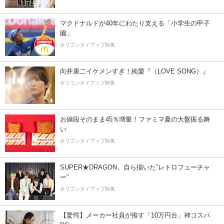
マクドナルドが40年にわたり支える「小学生の甲子
園」
オリコンタイアップ特集
向井康二イケメンすぎ！純愛『（LOVE SONG）』
オリコンタイアップ特集
お値段そのまま45％増量！ファミマ夏の大盤振る舞
い
オリコンタイアップ特集
SUPER★DRAGON、自ら描いた”レトロフューチャ
ー”
オリコンタイアップ特集
【驚愕】メーカー社員が推す「10万円台」神コスパ