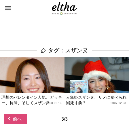
タグ：スザンヌ
理想のバレンタイン人気、ガッキ
人魚姫スザンヌ、サメに食べられ
ー、長澤、そしてスザンヌ
溺死寸前？
2008.02.13
2007.12.23
前へ
3/3