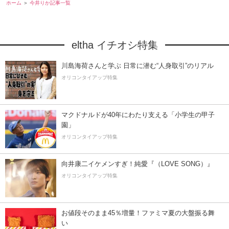
ホーム
今井りか記事一覧
eltha イチオシ特集
川島海荷さんと学ぶ 日常に潜む“人身取引”のリアル
オリコンタイアップ特集
マクドナルドが40年にわたり支える「小学生の甲子
園」
オリコンタイアップ特集
向井康二イケメンすぎ！純愛『（LOVE SONG）』
オリコンタイアップ特集
お値段そのまま45％増量！ファミマ夏の大盤振る舞
い