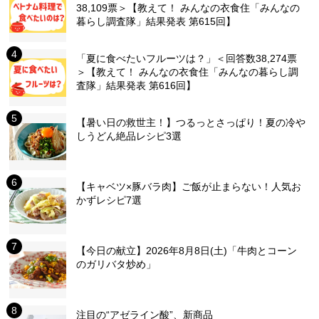
38,109票＞【教えて！ みんなの衣食住「みんなの
暮らし調査隊」結果発表 第615回】
「夏に食べたいフルーツは？」＜回答数38,274票
＞【教えて！ みんなの衣食住「みんなの暮らし調
査隊」結果発表 第616回】
【暑い日の救世主！】つるっとさっぱり！夏の冷や
しうどん絶品レシピ3選
【キャベツ×豚バラ肉】ご飯が止まらない！人気お
かずレシピ7選
【今日の献立】2026年8月8日(土)「牛肉とコーン
のガリバタ炒め」
注目の“アゼライン酸”、新商品