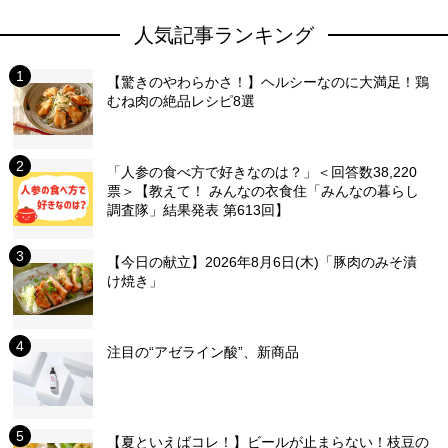
人気記事ランキング
【驚きのやわらかさ！】ヘルシーなのに大満足！鶏
むね肉の絶品レシピ8選
「人参の食べ方で好きなのは？」＜回答数38,220
票＞【教えて！ みんなの衣食住「みんなの暮らし
調査隊」結果発表 第613回】
【今日の献立】2026年8月6日(木)「豚肉のみそ漬
け焼き」
注目の“アゼライン酸”、新商品
【夏といえばコレ！】ビールが止まらない！枝豆の