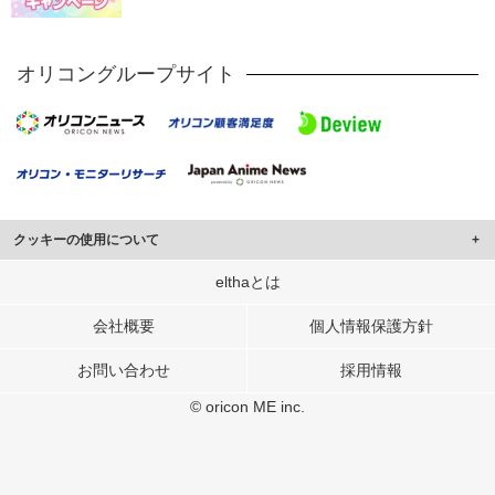
オリコングループサイト
クッキーの使用について
このサイトでは Cookie を使用して、ユーザーに合わせたコンテンツや広告の
elthaとは
表示、ソーシャル メディア機能の提供、広告の表示回数やクリック数の測定を
行っています。
会社概要
個人情報保護方針
また、ユーザーによるサイトの利用状況についても情報を収集し、ソーシャル
お問い合わせ
採用情報
メディアや広告配信、データ解析の各パートナーに提供しています。
各パートナーは、この情報とユーザーが各パートナーに提供した他の情報や、
© oricon ME inc.
ユーザーが各パートナーのサービスを使用したときに収集した他の情報を組み
合わせて使用することがあります。