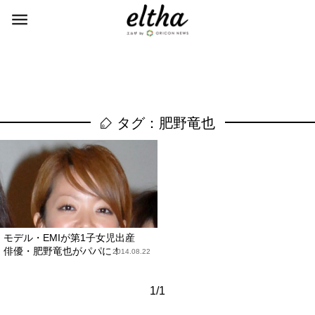
タグ：肥野竜也
モデル・EMIが第1子女児出産
俳優・肥野竜也がパパに！
2014.08.22
1/1