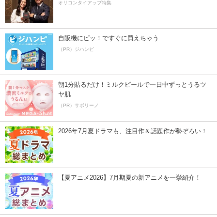
オリコンタイアップ特集
自販機にピッ！ですぐに買えちゃう
（PR）ジハンピ
朝1分貼るだけ！ミルクピールで一日中ずっとうるツ
ヤ肌
（PR）サボリーノ
2026年7月夏ドラマも、注目作＆話題作が勢ぞろい！
【夏アニメ2026】7月期夏の新アニメを一挙紹介！