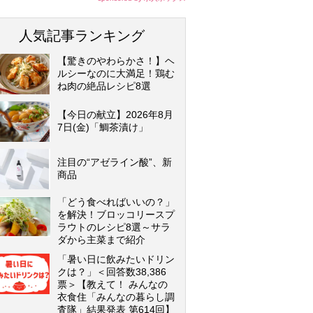
人気記事ランキング
【驚きのやわらかさ！】ヘ
ルシーなのに大満足！鶏む
ね肉の絶品レシピ8選
【今日の献立】2026年8月
7日(金)「鯛茶漬け」
注目の“アゼライン酸”、新
商品
「どう食べればいいの？」
を解決！ブロッコリースプ
ラウトのレシピ8選～サラ
ダから主菜まで紹介
「暑い日に飲みたいドリン
クは？」＜回答数38,386
票＞【教えて！ みんなの
衣食住「みんなの暮らし調
査隊」結果発表 第614回】