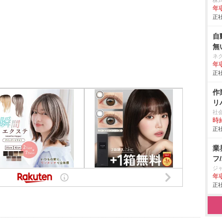
株
年
正社
自
無
ネ
年収
正社
作
リ
社
時給
正社
業
フ
ジ
年収
正社