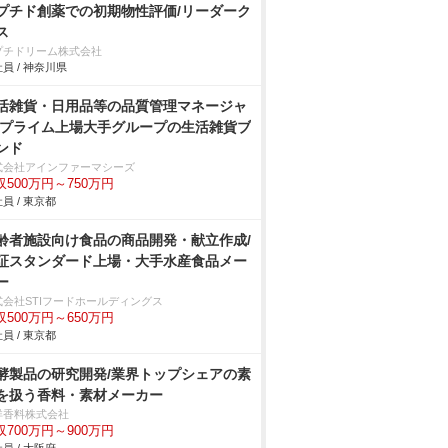
プチド創薬での初期物性評価/リーダーク
ス
プチドリーム株式会社
員 / 神奈川県
活雑貨・日用品等の品質管理マネージャ
/プライム上場大手グループの生活雑貨ブ
ンド
式会社アインファーマシーズ
収500万円～750万円
員 / 東京都
齢者施設向け食品の商品開発・献立作成/
証スタンダード上場・大手水産食品メー
ー
式会社STIフードホールディングス
収500万円～650万円
員 / 東京都
酵製品の研究開発/業界トップシェアの素
を扱う香料・素材メーカー
洋香料株式会社
収700万円～900万円