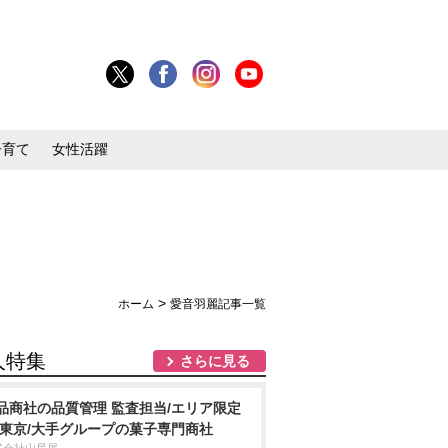
子育て
女性活躍
>
ホーム
愛音羽麗記事一覧
人特集
さらに見る
品商社の品質管理 監査担当/エリア限定
 東京/大手グループの菓子専門商社