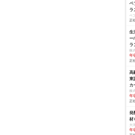
ペ
ラ
ペ
正社
生
ー
ラ
株
年
正社
高
東
カ
株
年
正社
発
材
大
年