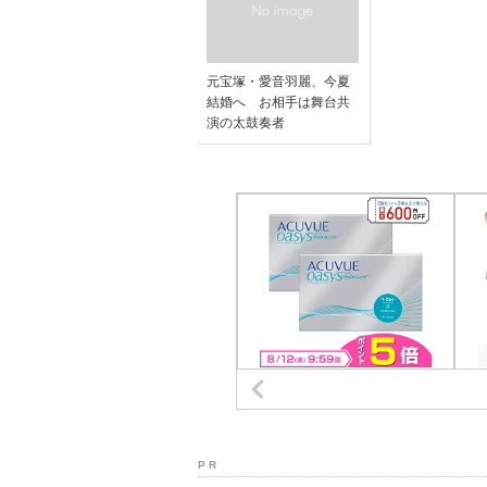
元宝塚・愛音羽麗、今夏
結婚へ お相手は舞台共
演の太鼓奏者
P R