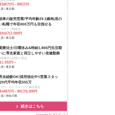
式会社山星屋
収590万円～800万円
員 / 東京都
動車の販売営業/平均年齢29.3歳/転居の
い転職で年収800万円も目指せる
クステージ昭島店
816万2,000円
員 / 東京都
業療法士/日曜休み&時給1,866円生活期
ハに専念家庭と両立しやすい老健勤務
会医療法人財団 仁医会
1,932円～
員 / 東京都
界未経験OK!採用強化中!/営業スタッ
/20代平均年収555万
ャガー・ランドローバー横浜港北
448万円～901万6,000円
員 / 神奈川県
続きはこちら
sponsored by 求人ボックス