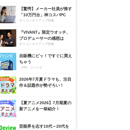
【驚愕】メーカー社員が推す
「10万円台」神コスパPC
オリコンタイアップ特集
『VIVANT』限定ウオッチ、
プロデューサーの感想は
オリコンタイアップ特集
自販機にピッ！ですぐに買え
ちゃう
（PR）ジハンピ
2026年7月夏ドラマも、注目
作＆話題作が勢ぞろい！
【夏アニメ2026】7月期夏の
新アニメを一挙紹介！
芸能界を志す10代～20代を