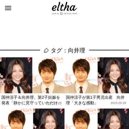
タグ：向井理
国仲涼子＆向井理、第2子妊娠を
国仲涼子が第1子男児出産 向井
発表「静かに見守っていただけ...
理「大きな感動」
2017.09.25
2015.09.30