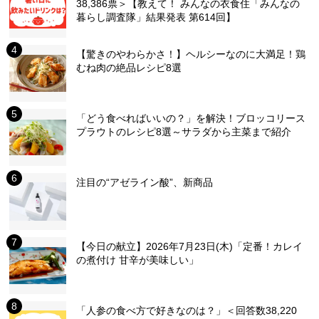
38,386票＞【教えて！ みんなの衣食住「みんなの
暮らし調査隊」結果発表 第614回】
【驚きのやわらかさ！】ヘルシーなのに大満足！鶏
むね肉の絶品レシピ8選
「どう食べればいいの？」を解決！ブロッコリース
プラウトのレシピ8選～サラダから主菜まで紹介
注目の“アゼライン酸”、新商品
【今日の献立】2026年7月23日(木)「定番！カレイ
の煮付け 甘辛が美味しい」
「人参の食べ方で好きなのは？」＜回答数38,220