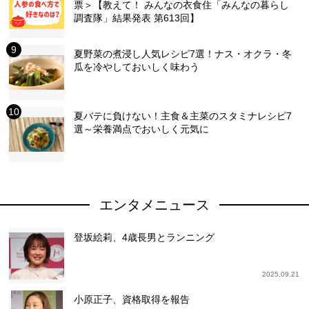
票＞【教えて！ みんなの衣食住「みんなの暮らし
調査隊」結果発表 第613回】
夏野菜の煮浸し人気レシピ7選！ナス・オクラ・冬
瓜を冷やしておいしく味わう
夏バテに負けない！主食＆主菜のスタミナレシピ7
選～栄養満点でおいしく元気に
エンタメニュース
登坂絵莉、4歳長男とランニング
2025.09.21
小原正子、資格取得を報告