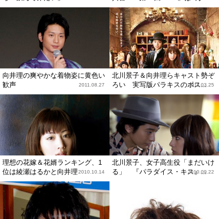
向井理の爽やかな着物姿に黄色い
北川景子＆向井理らキャスト勢ぞ
歓声
ろい 実写版パラキスのポス...
2011.08.27
2011.03.25
理想の花嫁＆花婿ランキング、1
北川景子、女子高生役「まだいけ
位は綾瀬はるかと向井理
る」 『パラダイス・キス』...
2010.10.14
2010.09.22