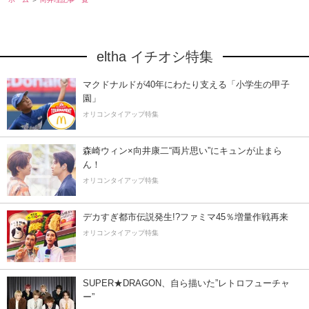
eltha イチオシ特集
マクドナルドが40年にわたり支える「小学生の甲子
園」
オリコンタイアップ特集
森崎ウィン×向井康二“両片思い”にキュンが止まら
ん！
オリコンタイアップ特集
デカすぎ都市伝説発生!?ファミマ45％増量作戦再来
オリコンタイアップ特集
SUPER★DRAGON、自ら描いた”レトロフューチャ
ー”