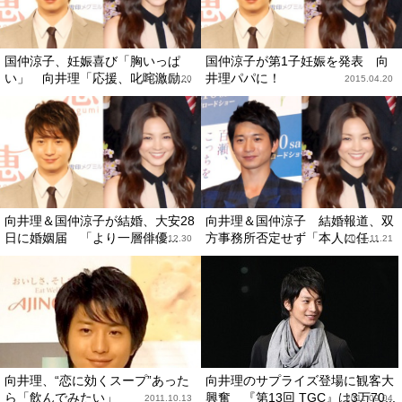
国仲涼子、妊娠喜び「胸いっぱ
国仲涼子が第1子妊娠を発表 向
い」 向井理「応援、叱咤激励...
井理パパに！
2015.04.20
2015.04.20
向井理＆国仲涼子が結婚、大安28
向井理＆国仲涼子 結婚報道、双
日に婚姻届 「より一層俳優...
方事務所否定せず「本人に任...
2014.12.30
2014.11.21
向井理、“恋に効くスープ”あった
向井理のサプライズ登場に観客大
ら「飲んでみたい」
興奮 『第13回 TGC』は3万70...
2011.10.13
2011.09.04