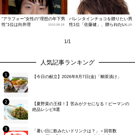
“アラフォー”女性の“理想の年下男
バレンタインチョコを贈りたい男
性”1位は向井理
性1位「佐藤健」、贈られたい...
2010.08.26
2010.02.08
1/1
人気記事ランキング
【今日の献立】2026年8月7日(金)「鯛茶漬け」
【夏野菜の王様！】苦みがクセになる！ピーマンの
絶品レシピ8選
「暑い日に飲みたいドリンクは？」＜回答数