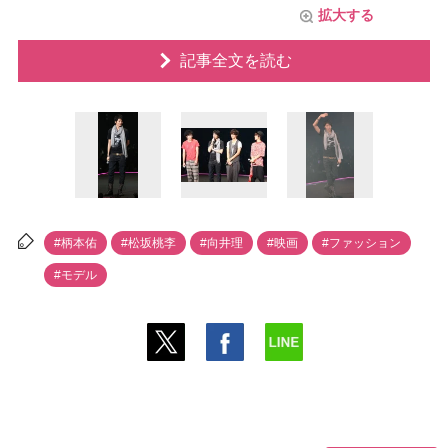
拡大する
記事全文を読む
#柄本佑
#松坂桃李
#向井理
#映画
#ファッション
#モデル