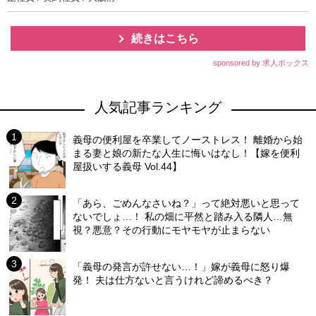
続きはこちら
sponsored by 求人ボックス
人気記事ランキング
義母の便利屋を卒業してノーストレス！ 離婚から始
まる妻と娘の新たな人生に悔いはなし！【嫁を便利
屋扱いする義母 Vol.44】
「あら、ごめんなさいね？」って絶対悪いと思って
ないでしょ…！ 私の畑に平然と踏み入る隣人…無
視？悪意？その行動にモヤモヤが止まらない
「義母の発言が許せない…！」嫁が義母に怒り爆
発！ 夫は仕方ないと言うけれど諦めるべき？