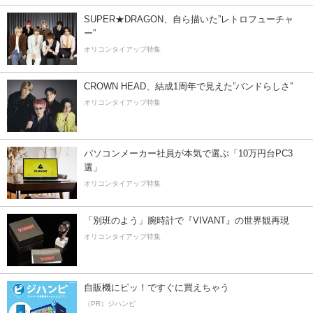
SUPER★DRAGON、自ら描いた”レトロフューチャ
ー”
オリコンタイアップ特集
CROWN HEAD、結成1周年で見えた”バンドらしさ”
オリコンタイアップ特集
パソコンメーカー社員が本気で選ぶ「10万円台PC3
選」
オリコンタイアップ特集
「別班のよう」腕時計で『VIVANT』の世界観再現
オリコンタイアップ特集
自販機にピッ！ですぐに買えちゃう
（PR）ジハンピ