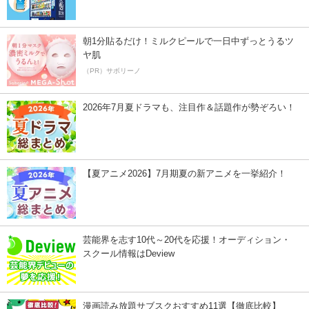
朝1分貼るだけ！ミルクピールで一日中ずっとうるツ
ヤ肌
（PR）サボリーノ
2026年7月夏ドラマも、注目作＆話題作が勢ぞろい！
【夏アニメ2026】7月期夏の新アニメを一挙紹介！
芸能界を志す10代～20代を応援！オーディション・
スクール情報はDeview
漫画読み放題サブスクおすすめ11選【徹底比較】