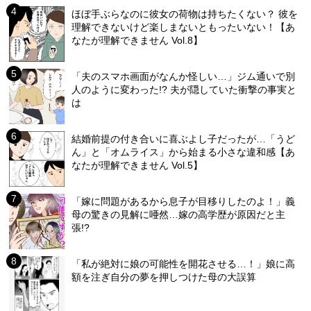
ほぼ手ぶらなのに彼女の荷物は持ちたくない？ 彼を
理解できないけど楽しまないともったいない！【あ
なたが理解できません Vol.8】
「夫のスマホ画面がなんか怪しい…」ジム通いで別
人のように変わった!? 夫が隠していた衝撃の事実と
は
結婚前提の付き合いに喜ぶよし子だったが…「うど
ん」と「オムライス」から始まる小さな違和感【あ
なたが理解できません Vol.5】
「嫁に問題があるから息子が目移りしたのよ！」義
母の驚きの見解に唖然…嫁の高学歴が原因だと主
張!?
「私が絶対に娘の可能性を開花させる…！」娘に高
額を注ぎ自分の夢を押しつけた母の大誤算