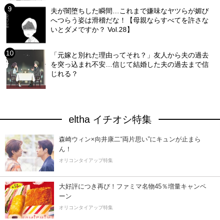
夫が闇堕ちした瞬間…これまで嫌味なヤツらが媚び
へつらう姿は滑稽だな！【母親ならすべてを許さな
いとダメですか？ Vol.28】
「元嫁と別れた理由ってそれ？」友人から夫の過去
を突っ込まれ不安…信じて結婚した夫の過去まで信
じれる？
eltha イチオシ特集
森崎ウィン×向井康二“両片思い”にキュンが止まら
ん！
オリコンタイアップ特集
大好評につき再び！ファミマ名物45％増量キャンペ
ーン
オリコンタイアップ特集