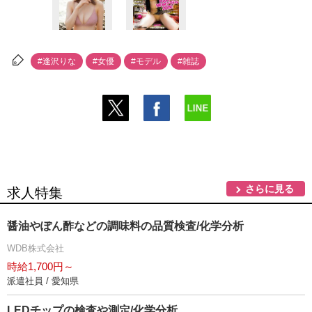
#逢沢りな
#女優
#モデル
#雑誌
さらに見る
求人特集
醤油やぽん酢などの調味料の品質検査/化学分析
WDB株式会社
時給1,700円～
派遣社員 / 愛知県
LEDチップの検査や測定/化学分析