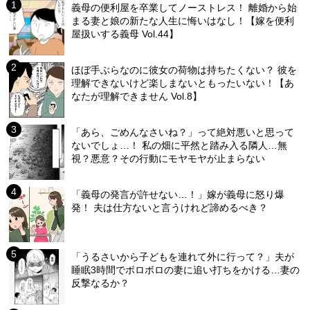
義母の便利屋を卒業してノーストレス！ 離婚から始
まる妻と娘の新たな人生に悔いはなし！【嫁を便利
屋扱いする義母 Vol.44】
ほぼ手ぶらなのに彼女の荷物は持ちたくない？ 彼を
理解できないけど楽しまないともったいない！【あ
なたが理解できません Vol.8】
「あら、ごめんなさいね？」って絶対悪いと思って
ないでしょ…！ 私の畑に平然と踏み入る隣人…無
視？悪意？その行動にモヤモヤが止まらない
「義母の発言が許せない…！」嫁が義母に怒り爆
発！ 夫は仕方ないと言うけれど諦めるべき？
「うるさいから子どもを連れて外に行って？」夫が
睡眠3時間でボロボロの妻に追い打ちをかける…妻の
反撃なるか？