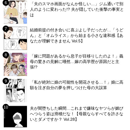
「夫のスマホ画面がなんか怪しい…」ジム通いで別
人のように変わった!? 夫が隠していた衝撃の事実と
は
結婚前提の付き合いに喜ぶよし子だったが…「うど
ん」と「オムライス」から始まる小さな違和感【あ
なたが理解できません Vol.5】
「嫁に問題があるから息子が目移りしたのよ！」義
母の驚きの見解に唖然…嫁の高学歴が原因だと主
張!?
「私が絶対に娘の可能性を開花させる…！」娘に高
額を注ぎ自分の夢を押しつけた母の大誤算
夫が闇堕ちした瞬間…これまで嫌味なヤツらが媚び
へつらう姿は滑稽だな！【母親ならすべてを許さな
いとダメですか？ Vol.28】