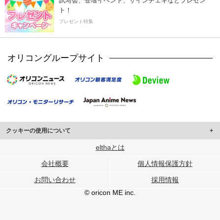
試写会、登壇イベント、サインチェキなどプレゼン
ト！
プレゼント特集
オリコングループサイト
クッキーの使用について
このサイトでは Cookie を使用して、ユーザーに合わせたコンテンツや広告の
elthaとは
表示、ソーシャル メディア機能の提供、広告の表示回数やクリック数の測定を
会社概要
個人情報保護方針
行っています。
また、ユーザーによるサイトの利用状況についても情報を収集し、ソーシャル
お問い合わせ
採用情報
メディアや広告配信、データ解析の各パートナーに提供しています。
各パートナーは、この情報とユーザーが各パートナーに提供した他の情報や、
© oricon ME inc.
ユーザーが各パートナーのサービスを使用したときに収集した他の情報を組み
合わせて使用することがあります。