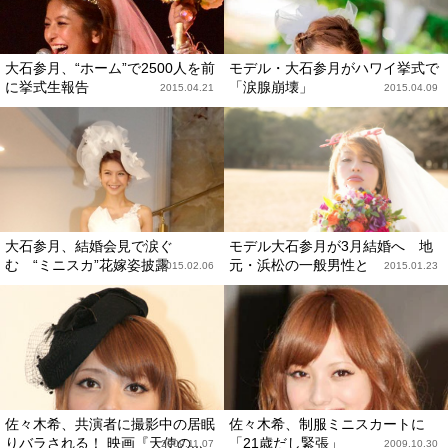
大石参月、“ホーム”で2500人を前
モデル・大石参月がハワイ挙式で
に挙式生報告
「涙腺崩壊」
2015.04.21
2015.04.09
大石参月、結婚会見で涙ぐ
モデル大石参月が3月結婚へ 地
む “ミニスカ”花嫁姿披露
元・浜松の一般男性と
2015.02.06
2015.01.23
佐々木希、共演者に撮影中の居眠
佐々木希、制服ミニスカートに
りバラされる！ 映画『天使の...
「21歳だし緊張」
2009.11.07
2009.10.30