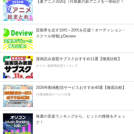
【夏アニメ2026】7月期夏の新アニメを一挙紹介！
芸能界を志す10代～20代を応援！オーディション・
スクール情報はDeview
漫画読み放題サブスクおすすめ11選【徹底比較】
オリコン顧客満足度ランキング
2026年動画配信サービスおすすめ40選【徹底比較】
CS動画配信サービス20選
毎週の音楽ランキングから、ヒットの推移をチェッ
ク！