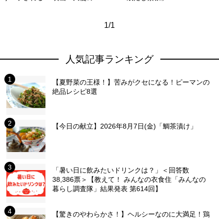
1/1
人気記事ランキング
【夏野菜の王様！】苦みがクセになる！ピーマンの
絶品レシピ8選
【今日の献立】2026年8月7日(金)「鯛茶漬け」
「暑い日に飲みたいドリンクは？」＜回答数
38,386票＞【教えて！ みんなの衣食住「みんなの
暮らし調査隊」結果発表 第614回】
【驚きのやわらかさ！】ヘルシーなのに大満足！鶏