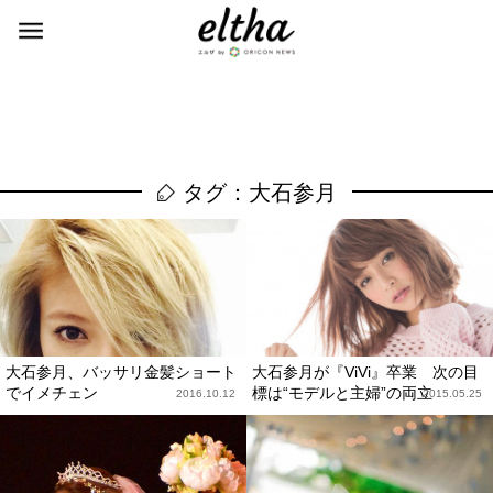
タグ：大石参月
大石参月、バッサリ金髪ショート
大石参月が『ViVi』卒業 次の目
でイメチェン
標は“モデルと主婦”の両立
2016.10.12
2015.05.25