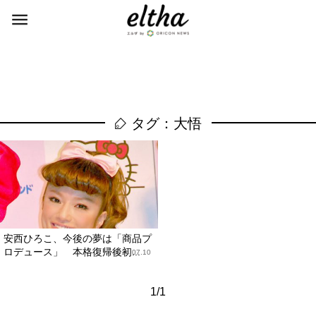
タグ：大悟
安西ひろこ、今後の夢は「商品プ
ロデュース」 本格復帰後初...
2014.07.10
1/1