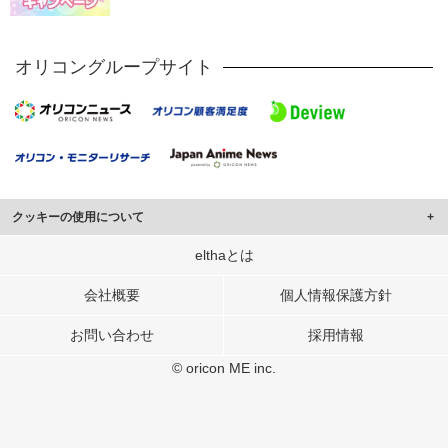
オリコングループサイト
クッキーの使用について
このサイトでは Cookie を使用して、ユーザーに合わせたコンテンツや広告の
elthaとは
表示、ソーシャル メディア機能の提供、広告の表示回数やクリック数の測定を
行っています。
会社概要
個人情報保護方針
また、ユーザーによるサイトの利用状況についても情報を収集し、ソーシャル
お問い合わせ
採用情報
メディアや広告配信、データ解析の各パートナーに提供しています。
各パートナーは、この情報とユーザーが各パートナーに提供した他の情報や、
© oricon ME inc.
ユーザーが各パートナーのサービスを使用したときに収集した他の情報を組み
合わせて使用することがあります。