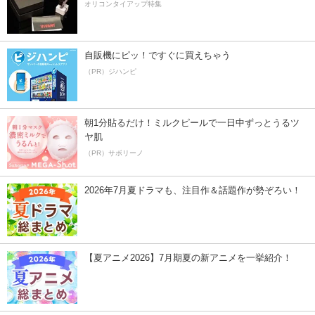
オリコンタイアップ特集
自販機にピッ！ですぐに買えちゃう
（PR）ジハンピ
朝1分貼るだけ！ミルクピールで一日中ずっとうるツ
ヤ肌
（PR）サボリーノ
2026年7月夏ドラマも、注目作＆話題作が勢ぞろい！
【夏アニメ2026】7月期夏の新アニメを一挙紹介！