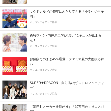
マクドナルドが40年にわたり支える「小学生の甲子
園」
オリコンタイアップ特集
森崎ウィン×向井康二“両片思い”にキュンが止まら
ん！
オリコンタイアップ特集
お値段そのまま45％増量！ファミマ夏の大盤振る舞
い
オリコンタイアップ特集
SUPER★DRAGON、自ら描いた”レトロフューチャ
ー”
オリコンタイアップ特集
【驚愕】メーカー社員が推す「10万円台」神コスパ