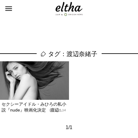
タグ：渡辺奈緒子
セクシーアイドル・みひろの私小
説『nude』映画化決定 渡辺...
2010.05.14
1/1