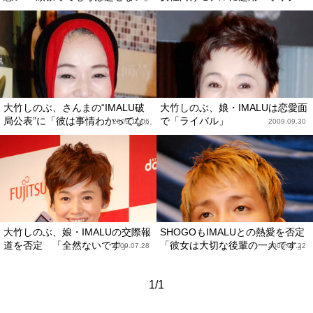
大竹しのぶ、さんまの“IMALU破
大竹しのぶ、娘・IMALUは恋愛面
局公表”に「彼は事情わかってな...
で「ライバル」
2009.11.06
2009.09.30
大竹しのぶ、娘・IMALUの交際報
SHOGOもIMALUとの熱愛を否定
道を否定 「全然ないです」
「彼女は大切な後輩の一人です」
2009.07.28
2009.07.22
1/1