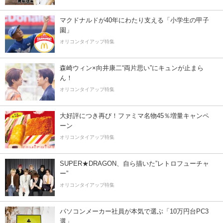
マクドナルドが40年にわたり支える「小学生の甲子
園」
オリコンタイアップ特集
森崎ウィン×向井康二“両片思い”にキュンが止まら
ん！
オリコンタイアップ特集
大好評につき再び！ファミマ名物45％増量キャンペ
ーン
オリコンタイアップ特集
SUPER★DRAGON、自ら描いた”レトロフューチャ
ー”
オリコンタイアップ特集
パソコンメーカー社員が本気で選ぶ「10万円台PC3
選」