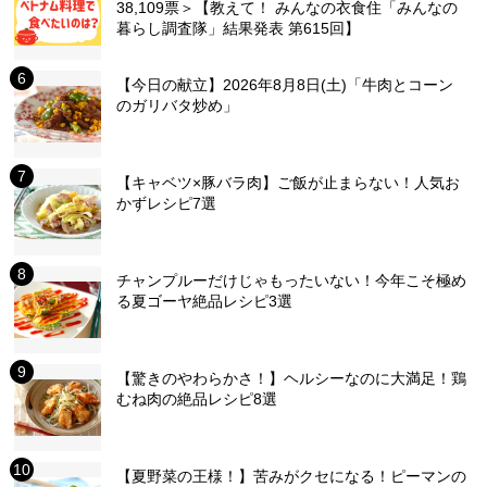
38,109票＞【教えて！ みんなの衣食住「みんなの
暮らし調査隊」結果発表 第615回】
【今日の献立】2026年8月8日(土)「牛肉とコーン
のガリバタ炒め」
【キャベツ×豚バラ肉】ご飯が止まらない！人気お
かずレシピ7選
チャンプルーだけじゃもったいない！今年こそ極め
る夏ゴーヤ絶品レシピ3選
【驚きのやわらかさ！】ヘルシーなのに大満足！鶏
むね肉の絶品レシピ8選
【夏野菜の王様！】苦みがクセになる！ピーマンの