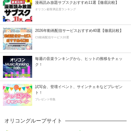
漫画読み放題サブスクおすすめ11選【徹底比較】
オリコン顧客満足度ランキング
2026年動画配信サービスおすすめ40選【徹底比較】
CS動画配信サービス20選
毎週の音楽ランキングから、ヒットの推移をチェッ
ク！
試写会、登壇イベント、サインチェキなどプレゼン
ト！
プレゼント特集
オリコングループサイト