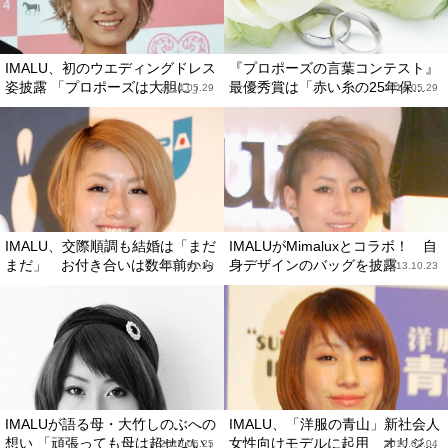
IMALU、初のウエディングドレス
『プロポーズの言葉コンテスト』
姿披露 「プロポーズは大胆に」
最優秀賞は「赤い糸の25年保...
2014.05.29
2014.05.29
IMALU、交際順調も結婚は「まだ
IMALUがMimaluxとコラボ！ 自
まだ」 お付き合いは数年前から
身デザインのバッグを披露
2014.01.20
2013.10.23
IMALUが語る母・大竹しのぶへの
IMALU、「洋服の青山」新社会人
想い 「頑張っても母は超せない」
女性向けモデルに起用 オリジ...
2010.06.25
2010.02.04