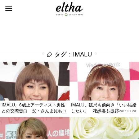
タグ：IMALU
IMALU、6歳上アーティスト男性
IMALU、破局も前向き「いい結婚
との交際告白 父・さんまにも...
したい」 花嫁姿も披露
2018.01.01
2015.01.20