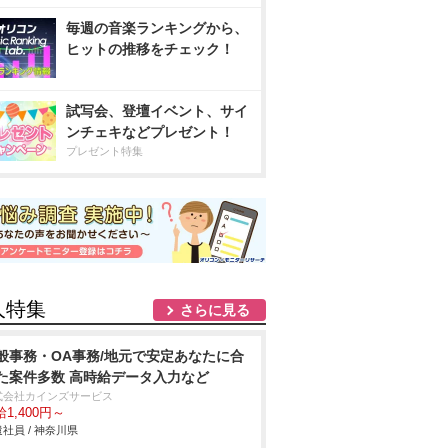
毎週の音楽ランキングから、
ヒットの推移をチェック！
試写会、登壇イベント、サイ
ンチェキなどプレゼント！
プレゼント特集
人特集
さらに見る
般事務・OA事務/地元で安定あなたに合
た案件多数 高時給データ入力など
式会社カインズサービス
1,400円～
社員 / 神奈川県