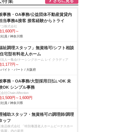
人特集
さらに見る
般事務・OA事務/公益団体不動産賃貸内
担当事務&接客 接客経験からトライ
デコ株式会社
1,600円～
社員 / 神奈川県
福祉調理スタッフ」無資格可/シフト相談
/住宅型有料老人ホーム
療法人一亀会/ナーシングホーム レイ クラディア
1,177円～
バイト・パート / 大阪府
般事務・OA事務/大型採用日払いOK 未
験OK シンプル事務
社Chain Affection
1,500円～1,600円
社員 / 神奈川県
理補助スタッフ・無資格可の調理師/調理
タッフ
阪食品株式会社 「特別養護老人ホームビーナスホー
千島園」内の厨房