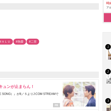
時給
アル
ＭＡＬＵ
#熱愛
#二世
にキュンが止まらん！
ONG）』が8／５よりJ:COM STREAMで