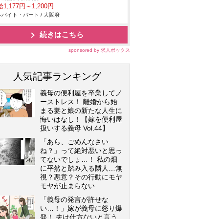
1,177円～1,200円
バイト・パート / 大阪府
続きはこちら
sponsored by 求人ボックス
人気記事ランキング
義母の便利屋を卒業してノ
ーストレス！ 離婚から始
まる妻と娘の新たな人生に
悔いはなし！【嫁を便利屋
扱いする義母 Vol.44】
「あら、ごめんなさい
ね？」って絶対悪いと思っ
てないでしょ…！ 私の畑
に平然と踏み入る隣人…無
視？悪意？その行動にモヤ
モヤが止まらない
「義母の発言が許せな
い…！」嫁が義母に怒り爆
発！ 夫は仕方ないと言う