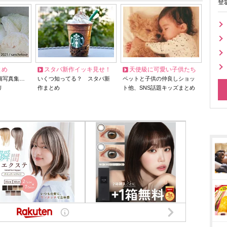
登
とめ
スタバ新作イッキ見せ！
天使級に可愛い子供たち
猫写真集…
いくつ知ってる？ スタバ新
ペットと子供の仲良しショッ
リ
作まとめ
ト他、SNS話題キッズまとめ