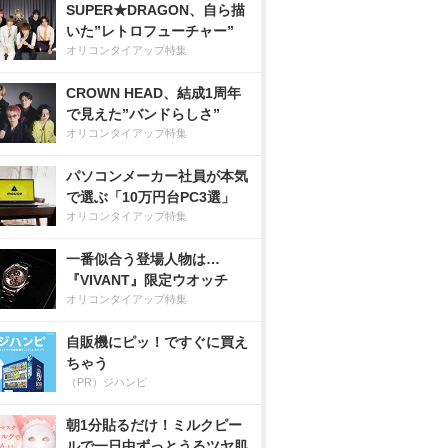
SUPER★DRAGON、自ら描
いた”レトロフューチャー”
オリコンタイアップ特集
CROWN HEAD、結成1周年
で見えた”バンドらしさ”
オリコンタイアップ特集
パソコンメーカー社員が本気
で選ぶ「10万円台PC3選」
オリコンタイアップ特集
一番似合う登場人物は…
『VIVANT』限定ウオッチ
オリコンタイアップ特集
自販機にピッ！ですぐに買え
ちゃう
（PR）ジハンピ
朝1分貼るだけ！ミルクピー
ルで一日中ずっとうるツヤ肌