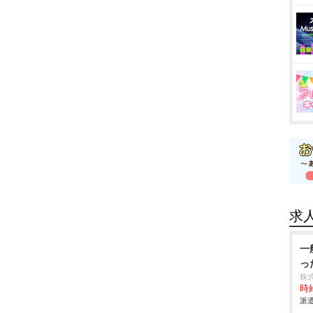
求
一
っ
株
時給
派遣