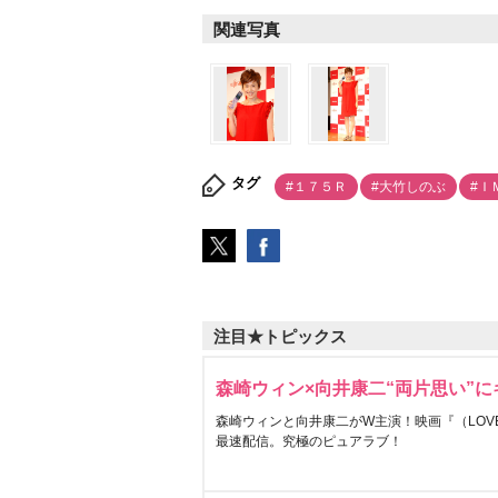
関連写真
タグ
#１７５Ｒ
#大竹しのぶ
#Ｉ
注目★トピックス
森崎ウィン×向井康二“両片思い”
森崎ウィンと向井康二がW主演！映画『（LOVE S
最速配信。究極のピュアラブ！