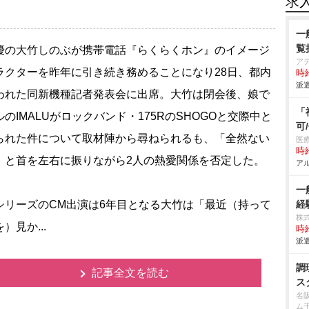
求
一
覧
の大竹しのぶが携帯電話『らくらくホン』のイメージ
ア
ラクターを昨年に引き続き務めることになり28日、都内
時給
派遣
われた同新機種記者発表会に出席。大竹は閉会後、娘で
「
のIMALUがロックバンド・175RのSHOGOと交際中と
可
られた件について取材陣から尋ねられるも、「全然ない
医
時給
」と首を左右に振りながら2人の熱愛関係を否定した。
アル
一
リーズのCM出演は6年目となる大竹は「最近（持って
経
株式会
）見か...
時給
派遣
調
記事全文を読む
ス
名
ム