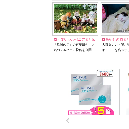
可愛いシルバニアまとめ
癒やしの猫ま
『鬼滅の刃』の再現ほか、人
人気タレント猫、
気のシルバニア投稿を公開
キュートな猫ズラ