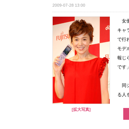
2009-07-28 13:00
女優
キャ
で行
モデル
報じ
です
同シ
る人を
[拡大写真]