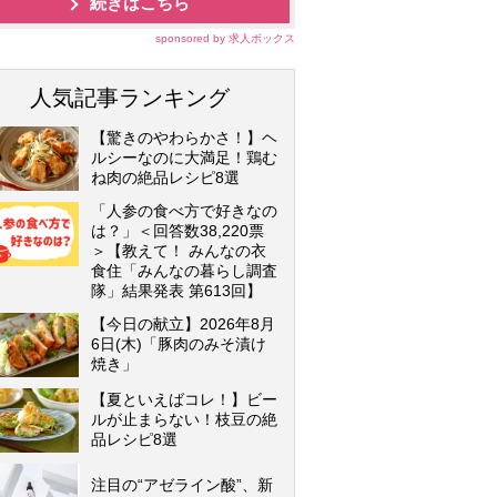
続きはこちら
sponsored by 求人ボックス
人気記事ランキング
【驚きのやわらかさ！】ヘ
ルシーなのに大満足！鶏む
ね肉の絶品レシピ8選
「人参の食べ方で好きなの
は？」＜回答数38,220票
＞【教えて！ みんなの衣
食住「みんなの暮らし調査
隊」結果発表 第613回】
【今日の献立】2026年8月
6日(木)「豚肉のみそ漬け
焼き」
【夏といえばコレ！】ビー
ルが止まらない！枝豆の絶
品レシピ8選
注目の“アゼライン酸”、新