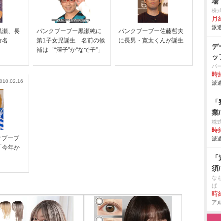
場
株
月給
派遣
黒瀬、長
パンクブーブー黒瀬純に
パンクブーブー佐藤哲夫
命名
第1子女児誕生 名前の候
に長男・寛太くんが誕生
デ
補は「“澤子”か“なで子”」
ッ
パ
時給
010.02.16
派遣
「
業
株
時給
クブーブ
派遣
「今年か
」
「
須
な
ば
時給
アル