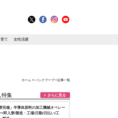
子育て
女性活躍
>
ホーム
パンクブーブー記事一覧
人特集
さらに見る
寮完備」半導体原料の加工機械オペレー
ー/即入寮/製造・工場/日勤/日払い/工