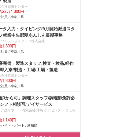
・製造
式会社京栄センター
22万4,300円
社員 / 神奈川県
ータ入力・タイピング/9月開始派遣スタ
フ就業中矢部駅あんしん長期事務
ーソルテンプスタッフ株式会社
1,300円
社員 / 神奈川県
寮完備」製造スタッフ,検査・検品,軽作
/即入寮/製造・工場/工場・製造
式会社京栄センター
1,800円
社員 / 神奈川県
週3から可」調理スタッフ/調理師免許必
/シフト相談可/デイサービス
も介護サポート 有限会社/津島 ケアセンター まほろ
1,140円
バイト・パート / 愛知県