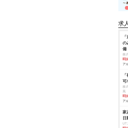
求
「
の
備
株
時給
アル
「
可
株
風
時給
アル
家
日
U