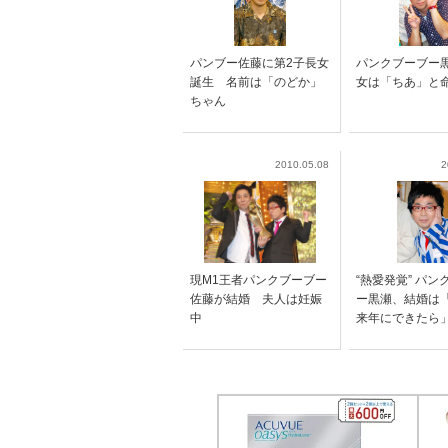
パンブー佐藤に第2子長女
パンクブーブー
誕生 名前は「のどか」
女は「ちあ」と
ちゃん
2010.05.08
2
現M1王者パンクブーブー
“熱愛発覚” パン
佐藤が結婚 夫人は妊娠
ー黒瀬、結婚は
中
来年にできたら