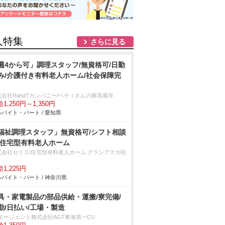
人特集
さらに見る
週4から可」調理スタッフ/無資格可/日勤
み/介護付き有料老人ホーム/社会保障完
式会社RandTカンパニー/ベティさんの家高蔵寺
1,250円～1,350円
バイト・パート / 愛知県
福祉調理スタッフ」無資格可/シフト相談
/住宅型有料老人ホーム
式会社セリス/住宅型有料老人ホーム グランアスカ松
1,225円
バイト・パート / 神奈川県
具・家電製品の部品供給・運搬/寮完備/
勤/日払い/工場・製造
Tエージェント株式会社AGT東海第一CU