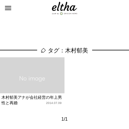
タグ：木村郁美
木村郁美アナが会社経営の年上男
性と再婚
2014.07.09
1/1