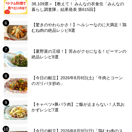
38,109票＞【教えて！ みんなの衣食住「みんなの
暮らし調査隊」結果発表 第615回】
【驚きのやわらかさ！】ヘルシーなのに大満足！鶏
むね肉の絶品レシピ8選
【夏野菜の王様！】苦みがクセになる！ピーマンの
絶品レシピ8選
【今日の献立】2026年8月8日(土)「牛肉とコーン
のガリバタ炒め」
【キャベツ×豚バラ肉】ご飯が止まらない！人気お
かずレシピ7選
【今日の献立】2026年8月9日(日)「鶏むね肉のス