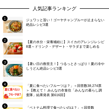
人気記事ランキング
ジュワッと旨い！ゴーヤチャンプルーが止まらない
絶品レシピ3選
【夏の水分・栄養補給に】スイカのアレンジレシピ
8選～ドリンク・デザート・サラダまで楽しめる
【暑い日の救世主！】つるっとさっぱり！夏の冷や
しうどん絶品レシピ3選
「夏に食べたいフルーツは？」＜回答数38,274票
＞【教えて！ みんなの衣食住「みんなの暮らし調
査隊」結果発表 第616回】
「ベトナム料理で食べたいのは？」＜回答数