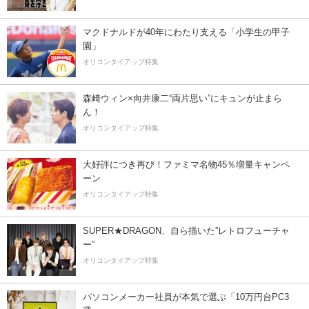
マクドナルドが40年にわたり支える「小学生の甲子
園」
オリコンタイアップ特集
森崎ウィン×向井康二“両片思い”にキュンが止まら
ん！
オリコンタイアップ特集
大好評につき再び！ファミマ名物45％増量キャンペ
ーン
オリコンタイアップ特集
SUPER★DRAGON、自ら描いた”レトロフューチャ
ー”
オリコンタイアップ特集
パソコンメーカー社員が本気で選ぶ「10万円台PC3