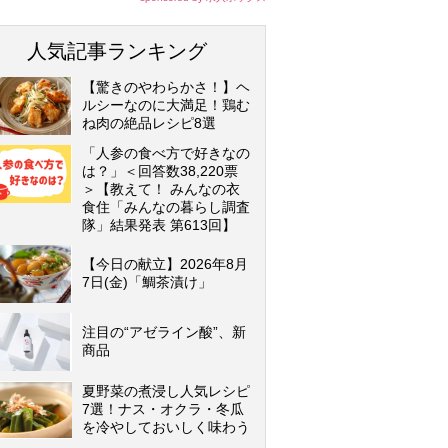
人気記事ランキング
【驚きのやわらかさ！】ヘ
ルシーなのに大満足！鶏む
ね肉の絶品レシピ8選
「人参の食べ方で好きなの
は？」＜回答数38,220票
＞【教えて！ みんなの衣
食住「みんなの暮らし調査
隊」結果発表 第613回】
【今日の献立】2026年8月
7日(金)「鯛茶漬け」
注目の“アゼライン酸”、新
商品
夏野菜の煮浸し人気レシピ
7選！ナス・オクラ・冬瓜
を冷やしておいしく味わう