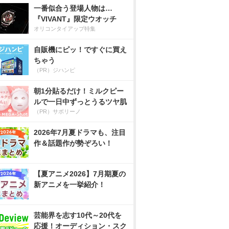
一番似合う登場人物は…
『VIVANT』限定ウオッチ
オリコンタイアップ特集
自販機にピッ！ですぐに買え
ちゃう
（PR）ジハンピ
朝1分貼るだけ！ミルクピー
ルで一日中ずっとうるツヤ肌
（PR）サボリーノ
2026年7月夏ドラマも、注目
作＆話題作が勢ぞろい！
【夏アニメ2026】7月期夏の
新アニメを一挙紹介！
芸能界を志す10代～20代を
応援！オーディション・スク