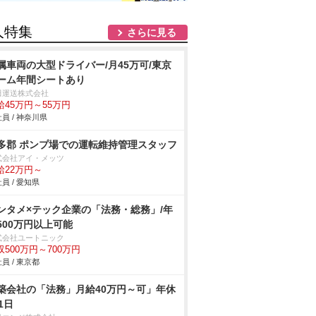
人特集
さらに見る
属車両の大型ドライバー/月45万可/東京
ーム年間シートあり
田運送株式会社
給45万円～55万円
員 / 神奈川県
多郡 ポンプ場での運転維持管理スタッフ
式会社アイ・メッツ
給22万円～
員 / 愛知県
ンタメ×テック企業の「法務・総務」/年
500万円以上可能
式会社ユートニック
収500万円～700万円
員 / 東京都
築会社の「法務」月給40万円～可」年休
1日