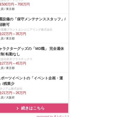
式会社ユートニック
収500万円～700万円
員 / 東京都
通設備の「保守メンテナンススタッフ」/
経験可
菱電機プラントエンジニアリング株式会社
給22万円～35万円
員 / 東京都
ャラクターグッズの「MD職」 完全週休
日制 転勤なし
式会社鈴木プラスチックス
給27万円～45万円
員 / 東京都
スポーツイベントの「イベント企画・運
」/残業少
スタジアム株式会社
給21万円～26万円
員 / 大阪府
続きはこちら
sponsored by 求人ボックス