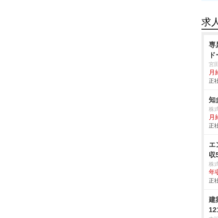
求
専
ド
宮
月
正社
知
株
月
正社
エ
収
株
年
正社
建
12