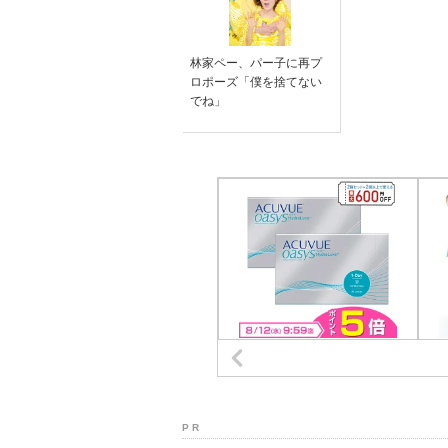
林家ペー、パー子に再プ
ロポーズ「僕を捨てない
でね」
P R