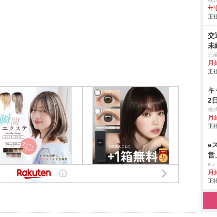
株
年
正社
交
未
三
月
正社
キ
2
株
月
正社
e
営
e
月
正社