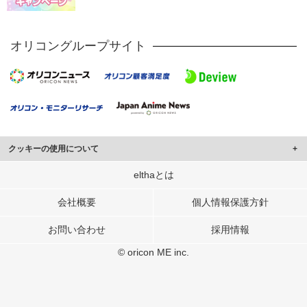
オリコングループサイト
クッキーの使用について
このサイトでは Cookie を使用して、ユーザーに合わせたコンテンツや広告の
elthaとは
表示、ソーシャル メディア機能の提供、広告の表示回数やクリック数の測定を
行っています。
会社概要
個人情報保護方針
また、ユーザーによるサイトの利用状況についても情報を収集し、ソーシャル
お問い合わせ
採用情報
メディアや広告配信、データ解析の各パートナーに提供しています。
各パートナーは、この情報とユーザーが各パートナーに提供した他の情報や、
© oricon ME inc.
ユーザーが各パートナーのサービスを使用したときに収集した他の情報を組み
合わせて使用することがあります。