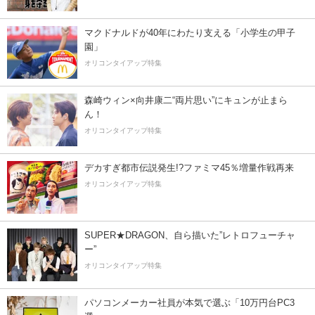
マクドナルドが40年にわたり支える「小学生の甲子
園」
オリコンタイアップ特集
森崎ウィン×向井康二“両片思い”にキュンが止まら
ん！
オリコンタイアップ特集
デカすぎ都市伝説発生!?ファミマ45％増量作戦再来
オリコンタイアップ特集
SUPER★DRAGON、自ら描いた”レトロフューチャ
ー”
オリコンタイアップ特集
パソコンメーカー社員が本気で選ぶ「10万円台PC3