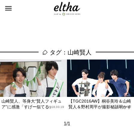
タグ：山崎賢人
山崎賢人、等身大“賢人フィギュ
【TGC2016AW】桐谷美玲＆山崎
ア”に感激「すげー似てる」
賢人＆野村周平が撮影秘話明かす
2018.03.19
2016.09.03
1/1