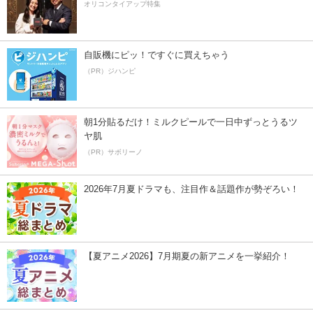
オリコンタイアップ特集
自販機にピッ！ですぐに買えちゃう
（PR）ジハンピ
朝1分貼るだけ！ミルクピールで一日中ずっとうるツ
ヤ肌
（PR）サボリーノ
2026年7月夏ドラマも、注目作＆話題作が勢ぞろい！
【夏アニメ2026】7月期夏の新アニメを一挙紹介！