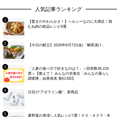
人気記事ランキング
【驚きのやわらかさ！】ヘルシーなのに大満足！鶏
むね肉の絶品レシピ8選
【今日の献立】2026年8月7日(金)「鯛茶漬け」
「人参の食べ方で好きなのは？」＜回答数38,220
票＞【教えて！ みんなの衣食住「みんなの暮らし
調査隊」結果発表 第613回】
注目の“アゼライン酸”、新商品
夏野菜の煮浸し人気レシピ7選！ナス・オクラ・冬