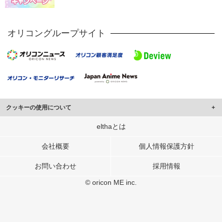
オリコングループサイト
クッキーの使用について
このサイトでは Cookie を使用して、ユーザーに合わせたコンテンツや広告の
elthaとは
表示、ソーシャル メディア機能の提供、広告の表示回数やクリック数の測定を
行っています。
会社概要
個人情報保護方針
また、ユーザーによるサイトの利用状況についても情報を収集し、ソーシャル
お問い合わせ
採用情報
メディアや広告配信、データ解析の各パートナーに提供しています。
各パートナーは、この情報とユーザーが各パートナーに提供した他の情報や、
© oricon ME inc.
ユーザーが各パートナーのサービスを使用したときに収集した他の情報を組み
合わせて使用することがあります。