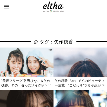
タグ：矢作穂香
“美容フリーク”佐野ひなこ＆矢作
矢作穂香『ar』で初のビューティ
穂香、旬の「春っぽメイク」...
ー連載 “こだわり”つまった...
2020.04.10
2019.08.08