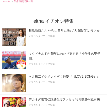
ホーム
矢作穂香記事一覧
eltha イチオシ特集
川島海荷さんと学ぶ 日常に潜む“人身取引”のリアル
オリコンタイアップ特集
マクドナルドが40年にわたり支える「小学生の甲子
園」
オリコンタイアップ特集
向井康二イケメンすぎ！純愛『（LOVE SONG）』
オリコンタイアップ特集
デカすぎ都市伝説発生!?ファミマ45％増量作戦再来
オリコンタイアップ特集