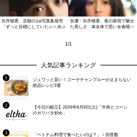
矢作穂香、念願の1st写真集発売
女優・矢作穂香、夜の新宿で魅せ
「ずっと目標にしていた」 大...
た美しさ 体全体で思いを表現
2019.08.06
2018.09.24
1/1
人気記事ランキング
ジュワッと旨い！ゴーヤチャンプルーが止まらない
絶品レシピ3選
【今日の献立】2026年8月8日(土)「牛肉とコーン
のガリバタ炒め」
「ベトナム料理で食べたいのは？」＜回答数