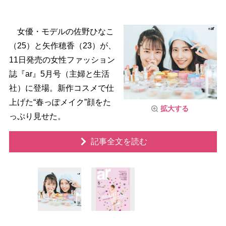
女優・モデルの佐野ひなこ
（25）と矢作穂香（23）が、
11日発売の女性ファッション
誌『ar』5月号（主婦と生活
社）に登場。新作コスメで仕
上げた“春っぽメイク”顔をた
拡大する
っぷり見せた。
記事全文を読む