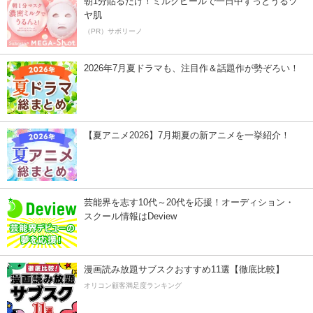
朝1分貼るだけ！ミルクピールで一日中ずっとうるツ
ヤ肌
（PR）サボリーノ
2026年7月夏ドラマも、注目作＆話題作が勢ぞろい！
【夏アニメ2026】7月期夏の新アニメを一挙紹介！
芸能界を志す10代～20代を応援！オーディション・
スクール情報はDeview
漫画読み放題サブスクおすすめ11選【徹底比較】
オリコン顧客満足度ランキング