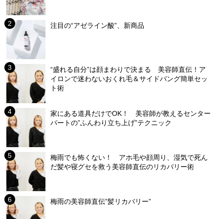
注目の“アゼライン酸”、新商品
“盛れる自分”は顔まわりで決まる 美容師直伝！ア
イロンで迷わないおくれ毛＆サイドバング簡単セッ
ト術
家にある道具だけでOK！ 美容師が教えるセンター
パートの”ふんわり立ち上げ”テクニック
梅雨でも怖くない！ アホ毛や顔周り、湿気で死ん
だ髪や寝グセを救う美容師直伝のリカバリー術
梅雨の美容師直伝”髪リカバリー”