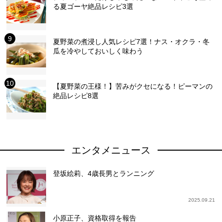
る夏ゴーヤ絶品レシピ3選
夏野菜の煮浸し人気レシピ7選！ナス・オクラ・冬
瓜を冷やしておいしく味わう
【夏野菜の王様！】苦みがクセになる！ピーマンの
絶品レシピ8選
エンタメニュース
登坂絵莉、4歳長男とランニング
2025.09.21
小原正子、資格取得を報告