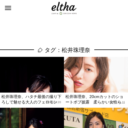
タグ：松井珠理奈
松井珠理奈、ハタチ最後の撮り下
松井珠理奈、20cmカットのショ
ろしで魅せる大人のフェロモン
ートボブ披露 柔らかい女性ら...
2018.02.20
2017.11.11