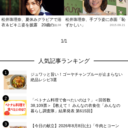
松井珠理奈、夏休みグラビアで浴
松井珠理奈、手ブラ姿に赤面「恥
衣＆ビキニ姿を披露 20歳の...
ずかしい」
2017.08.08
2015.09.21
1/1
人気記事ランキング
ジュワッと旨い！ゴーヤチャンプルーが止まらない
絶品レシピ3選
「ベトナム料理で食べたいのは？」＜回答数
38,109票＞【教えて！ みんなの衣食住「みんなの
暮らし調査隊」結果発表 第615回】
【今日の献立】2026年8月8日(土)「牛肉とコーン