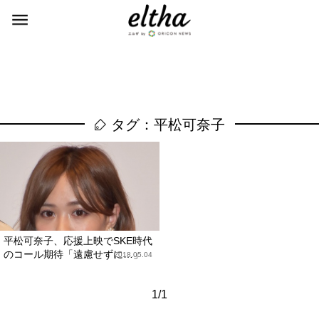
タグ：平松可奈子
平松可奈子、応援上映でSKE時代
のコール期待「遠慮せずに…」
2018.05.04
1/1