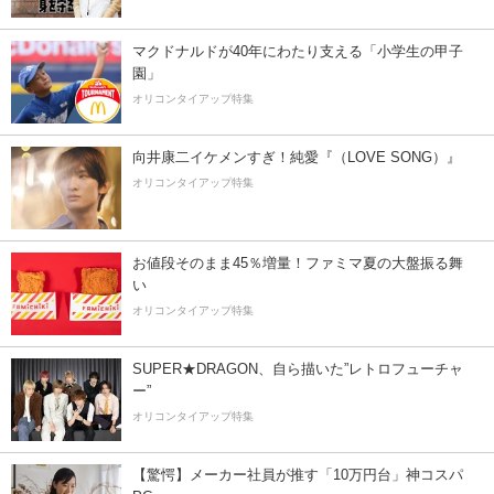
マクドナルドが40年にわたり支える「小学生の甲子
園」
オリコンタイアップ特集
向井康二イケメンすぎ！純愛『（LOVE SONG）』
オリコンタイアップ特集
お値段そのまま45％増量！ファミマ夏の大盤振る舞
い
オリコンタイアップ特集
SUPER★DRAGON、自ら描いた”レトロフューチャ
ー”
オリコンタイアップ特集
【驚愕】メーカー社員が推す「10万円台」神コスパ