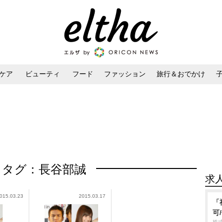
ケア
ビューティ
フード
ファッション
旅行＆おでかけ
ンケア
ダイエット・ボディケア
ヘアスタイル・ヘアアレンジ
タグ：長谷部誠
求
015.03.23
2015.03.17
「
可