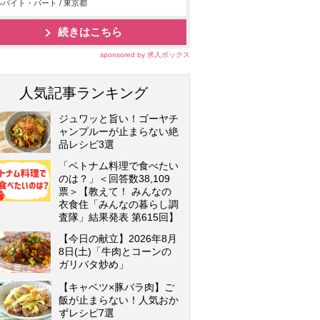
バイト・パート / 東京都
続きはこちら
sponsored by 求人ボックス
人気記事ランキング
ジュワッと旨い！ゴーヤチ
ャンプルーが止まらない絶
品レシピ3選
「ベトナム料理で食べたい
のは？」＜回答数38,109
票＞【教えて！ みんなの
衣食住「みんなの暮らし調
査隊」結果発表 第615回】
【今日の献立】2026年8月
8日(土)「牛肉とコーンの
ガリバタ炒め」
【キャベツ×豚バラ肉】ご
飯が止まらない！人気おか
ずレシピ7選