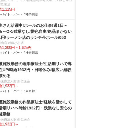
式会社エム・アップ/住宅型有料老人ホーム みどりの
横浜鴨居
1,225円
バイト・パート / 神奈川県
生さん活躍中!ホールのお仕事!週1日～
3h～OK/残業なし/髪色自由/絶品まかない
1円/ラーメン店のランチ帯ホール/053
田商店 武蔵小杉店
1,300円～1,625円
バイト・パート / 神奈川県
護施設勤務の理学療法士/生活期リハで専
性UP/時給1932円・日曜休み/幅広い経験
積める
会医療法人財団 仁医会
1,932円～
バイト・パート / 東京都
護施設勤務の作業療法士/経験を活かして
活期リハへ時給1932円・残業なし安心の
健勤務
会医療法人財団 仁医会
1,932円～