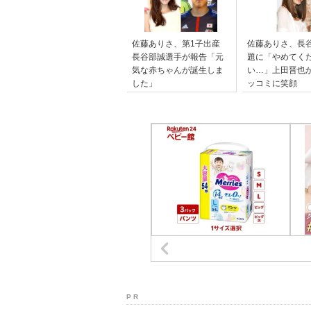
佐藤ありさ、第1子出産
佐藤ありさ、長
長谷部誠選手が報告「元
題に「やめてく
気な赤ちゃんが誕生しま
い…」上田晋也
した」
ッコミに笑顔
P R