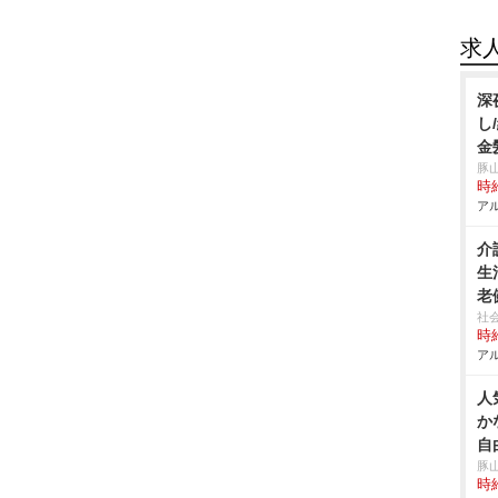
求
深
し
金
豚
時給
アル
介
生
老
社
時給
アル
人
か
自
豚
時給