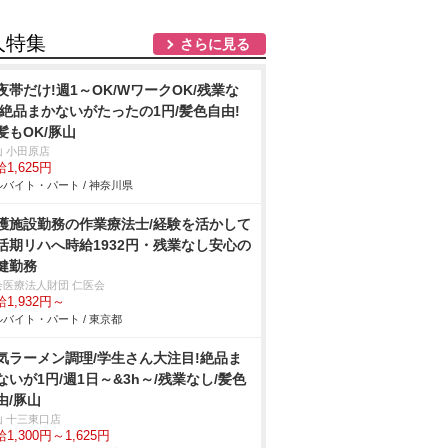
人特集
さらに見る
夜帯だけ!週1～OK/WワークOK/残業な
/絶品まかないがたったの1円/髪色自由!
髪もOK/豚山
山 小田原店
1,625円
バイト・パート / 神奈川県
護施設勤務の作業療法士/経験を活かして
活期リハへ時給1932円・残業なし安心の
健勤務
会医療法人財団 仁医会
1,932円～
バイト・パート / 東京都
気ラーメン調理/学生さん大注目!絶品ま
ないが1円/週1日～&3h～/残業なし/髪色
由/豚山
山 十三東口店
1,300円～1,625円