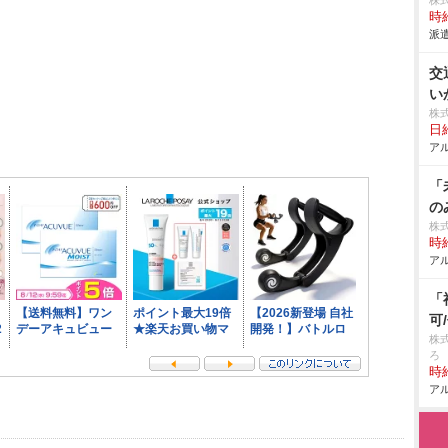
株
時給
派遣
交
い
株
日給
アル
「
の
株式
時給
アル
「
可
株
ろ
時給
アル