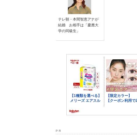
テレ朝・本間智恵アナが
結婚 お相手は「慶應大
学の同級生」
P R