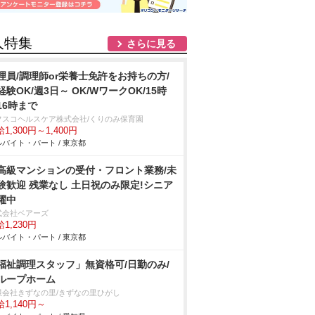
人特集
さらに見る
理員/調理師or栄養士免許をお持ちの方/
経験OK/週3日～ OK/WワークOK/15時
r16時まで
フスコヘルスケア株式会社/くりのみ保育園
1,300円～1,400円
バイト・パート / 東京都
高級マンションの受付・フロント業務/未
験歓迎 残業なし 土日祝のみ限定!シニア
躍中
式会社ベアーズ
1,230円
バイト・パート / 東京都
福祉調理スタッフ」無資格可/日勤のみ/
ループホーム
限会社きずなの里/きずなの里ひがし
1,140円～