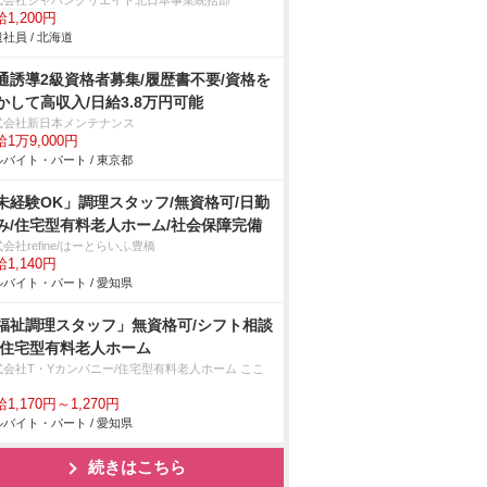
式会社ジャパンクリエイト北日本事業統括部
1,200円
社員 / 北海道
通誘導2級資格者募集/履歴書不要/資格を
かして高収入/日給3.8万円可能
式会社新日本メンテナンス
1万9,000円
バイト・パート / 東京都
未経験OK」調理スタッフ/無資格可/日勤
み/住宅型有料老人ホーム/社会保障完備
会社refine/はーとらいふ豊橋
1,140円
バイト・パート / 愛知県
福祉調理スタッフ」無資格可/シフト相談
/住宅型有料老人ホーム
式会社T・Yカンパニー/住宅型有料老人ホーム ここ
1,170円～1,270円
バイト・パート / 愛知県
続きはこちら