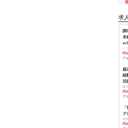
求
調
未
o
イ
時給
アル
超
経
活
株
時給
アル
「
グ
有
時給