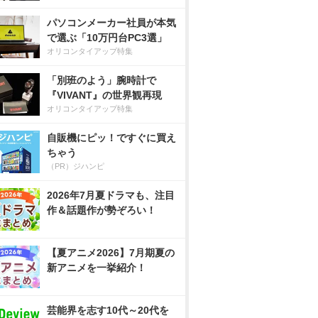
パソコンメーカー社員が本気
で選ぶ「10万円台PC3選」
オリコンタイアップ特集
「別班のよう」腕時計で
『VIVANT』の世界観再現
オリコンタイアップ特集
自販機にピッ！ですぐに買え
ちゃう
（PR）ジハンピ
2026年7月夏ドラマも、注目
作＆話題作が勢ぞろい！
【夏アニメ2026】7月期夏の
新アニメを一挙紹介！
芸能界を志す10代～20代を