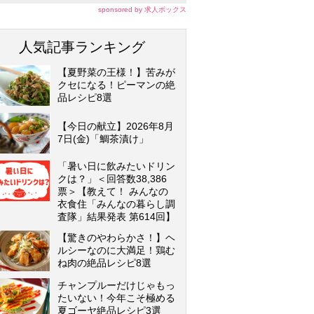
sponsored by 求人ボックス
人気記事ランキング
【夏野菜の王様！】苦みが
クセになる！ピーマンの絶
品レシピ8選
【今日の献立】2026年8月
7日(金)「鯛茶漬け」
「暑い日に飲みたいドリン
クは？」＜回答数38,386
票＞【教えて！ みんなの
衣食住「みんなの暮らし調
査隊」結果発表 第614回】
【驚きのやわらかさ！】ヘ
ルシーなのに大満足！鶏む
ね肉の絶品レシピ8選
チャンプルーだけじゃもっ
たいない！今年こそ極める
夏ゴーヤ絶品レシピ3選