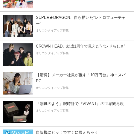
SUPER★DRAGON、自ら描いた”レトロフューチャ
ー”
オリコンタイアップ特集
CROWN HEAD、結成1周年で見えた”バンドらしさ”
オリコンタイアップ特集
【驚愕】メーカー社員が推す「10万円台」神コスパ
PC
オリコンタイアップ特集
「別班のよう」腕時計で『VIVANT』の世界観再現
オリコンタイアップ特集
自販機にピッ！ですぐに買えちゃう