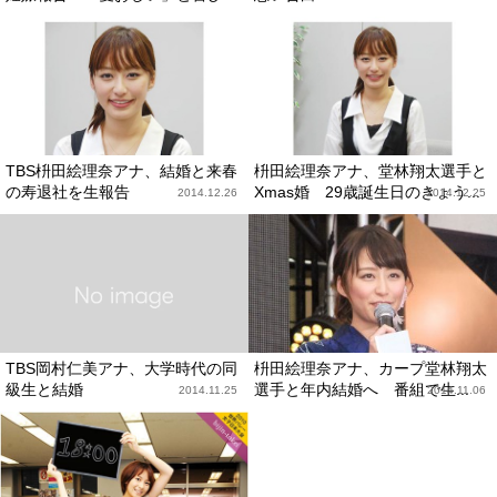
TBS枡田絵理奈アナ、結婚と来春
枡田絵理奈アナ、堂林翔太選手と
の寿退社を生報告
Xmas婚 29歳誕生日のきょう...
2014.12.26
2014.12.25
TBS岡村仁美アナ、大学時代の同
枡田絵理奈アナ、カープ堂林翔太
級生と結婚
選手と年内結婚へ 番組で生...
2014.11.25
2014.11.06