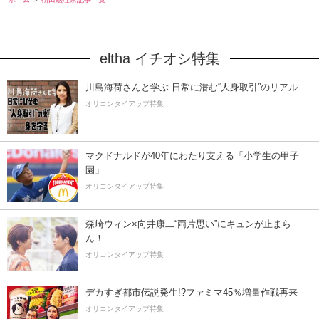
eltha イチオシ特集
川島海荷さんと学ぶ 日常に潜む“人身取引”のリアル
オリコンタイアップ特集
マクドナルドが40年にわたり支える「小学生の甲子
園」
オリコンタイアップ特集
森崎ウィン×向井康二“両片思い”にキュンが止まら
ん！
オリコンタイアップ特集
デカすぎ都市伝説発生!?ファミマ45％増量作戦再来
オリコンタイアップ特集