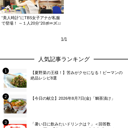
“美人時計”にTBS女子アナが私服
で登場！ ～１人20分“20ポーズ...
2010.10.22
1/1
人気記事ランキング
【夏野菜の王様！】苦みがクセになる！ピーマンの
絶品レシピ8選
【今日の献立】2026年8月7日(金)「鯛茶漬け」
「暑い日に飲みたいドリンクは？」＜回答数