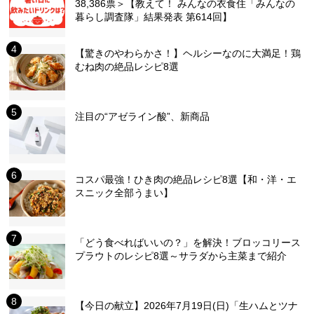
38,386票＞【教えて！ みんなの衣食住「みんなの
暮らし調査隊」結果発表 第614回】
【驚きのやわらかさ！】ヘルシーなのに大満足！鶏
むね肉の絶品レシピ8選
注目の“アゼライン酸”、新商品
コスパ最強！ひき肉の絶品レシピ8選【和・洋・エ
スニック全部うまい】
「どう食べればいいの？」を解決！ブロッコリース
プラウトのレシピ8選～サラダから主菜まで紹介
【今日の献立】2026年7月19日(日)「生ハムとツナ