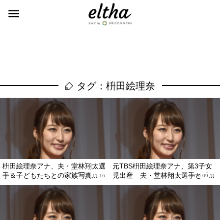
タグ：枡田絵理奈
枡田絵理奈アナ、夫・堂林翔太選
元TBS枡田絵理奈アナ、第3子女
手＆子どもたちとの家族写真...
児出産 夫・堂林翔太選手と「...
2020.11.16
2019.09.11