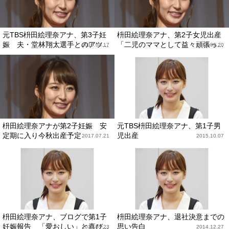
元TBS枡田絵理奈アナ、第3子妊
枡田絵理奈アナ、第2子女児出産
娠 夫・堂林翔太選手とのアツ...
「二児のママとして益々頑張っ...
2019.04.17
2017.09.20
枡田絵理奈アナが第2子妊娠 安
元TBS枡田絵理奈アナ、第1子男
定期に入り今秋出産予定
児出産
2017.07.21
2015.10.07
枡田絵理奈アナ、ブログで第1子
枡田絵理奈アナ、退社決意までの
妊娠報告 「愛おしい」と喜び...
思い告白
2015.05.23
2014.12.27