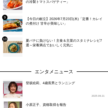
の冷製トマトスパゲティー」
【今日の献立】2026年7月23日(木)「定番！カレイ
の煮付け 甘辛が美味しい」
夏バテに負けない！主食＆主菜のスタミナレシピ7
選～栄養満点でおいしく元気に
エンタメニュース
登坂絵莉、4歳長男とランニング
2025.09.21
小原正子、資格取得を報告