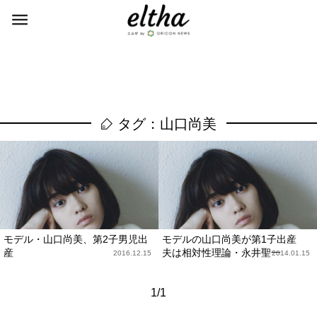
タグ：山口尚美
モデル・山口尚美、第2子男児出
モデルの山口尚美が第1子出産
産
夫は相対性理論・永井聖一
2016.12.15
2014.01.15
1/1