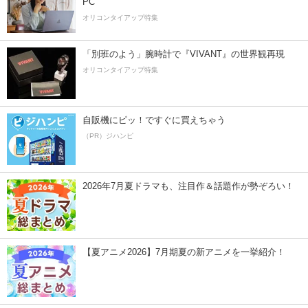
PC
オリコンタイアップ特集
「別班のよう」腕時計で『VIVANT』の世界観再現
オリコンタイアップ特集
自販機にピッ！ですぐに買えちゃう
（PR）ジハンピ
2026年7月夏ドラマも、注目作＆話題作が勢ぞろい！
【夏アニメ2026】7月期夏の新アニメを一挙紹介！