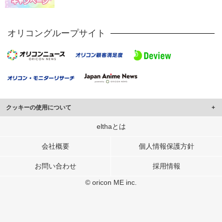
オリコングループサイト
クッキーの使用について
このサイトでは Cookie を使用して、ユーザーに合わせたコンテンツや広告の
elthaとは
表示、ソーシャル メディア機能の提供、広告の表示回数やクリック数の測定を
行っています。
会社概要
個人情報保護方針
また、ユーザーによるサイトの利用状況についても情報を収集し、ソーシャル
お問い合わせ
採用情報
メディアや広告配信、データ解析の各パートナーに提供しています。
各パートナーは、この情報とユーザーが各パートナーに提供した他の情報や、
© oricon ME inc.
ユーザーが各パートナーのサービスを使用したときに収集した他の情報を組み
合わせて使用することがあります。