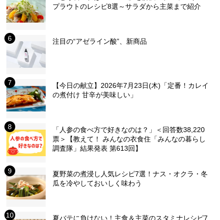
プラウトのレシピ8選～サラダから主菜まで紹介
注目の“アゼライン酸”、新商品
【今日の献立】2026年7月23日(木)「定番！カレイ
の煮付け 甘辛が美味しい」
「人参の食べ方で好きなのは？」＜回答数38,220
票＞【教えて！ みんなの衣食住「みんなの暮らし
調査隊」結果発表 第613回】
夏野菜の煮浸し人気レシピ7選！ナス・オクラ・冬
瓜を冷やしておいしく味わう
夏バテに負けない！主食＆主菜のスタミナレシピ7