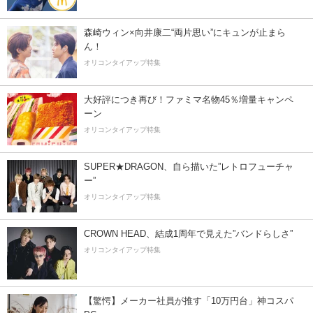
森崎ウィン×向井康二“両片思い”にキュンが止まら
ん！
オリコンタイアップ特集
大好評につき再び！ファミマ名物45％増量キャンペ
ーン
オリコンタイアップ特集
SUPER★DRAGON、自ら描いた”レトロフューチャ
ー”
オリコンタイアップ特集
CROWN HEAD、結成1周年で見えた”バンドらしさ”
オリコンタイアップ特集
【驚愕】メーカー社員が推す「10万円台」神コスパ