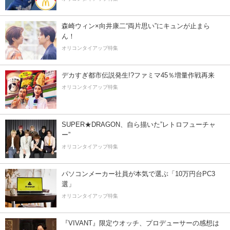
森崎ウィン×向井康二“両片思い”にキュンが止まら
ん！
オリコンタイアップ特集
デカすぎ都市伝説発生!?ファミマ45％増量作戦再来
オリコンタイアップ特集
SUPER★DRAGON、自ら描いた”レトロフューチャ
ー”
オリコンタイアップ特集
パソコンメーカー社員が本気で選ぶ「10万円台PC3
選」
オリコンタイアップ特集
『VIVANT』限定ウオッチ、プロデューサーの感想は