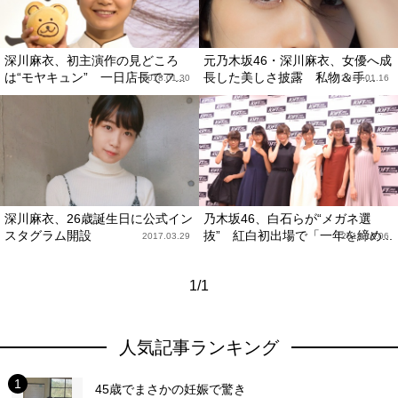
深川麻衣、初主演作の見どころ
元乃木坂46・深川麻衣、女優へ成
は“モヤキュン” 一日店長でフ...
長した美しさ披露 私物＆手...
2018.01.30
2018.01.16
深川麻衣、26歳誕生日に公式イン
乃木坂46、白石らが“メガネ選
スタグラム開設
抜” 紅白初出場で「一年を締め...
2017.03.29
2015.10.06
1/1
人気記事ランキング
45歳でまさかの妊娠で驚き