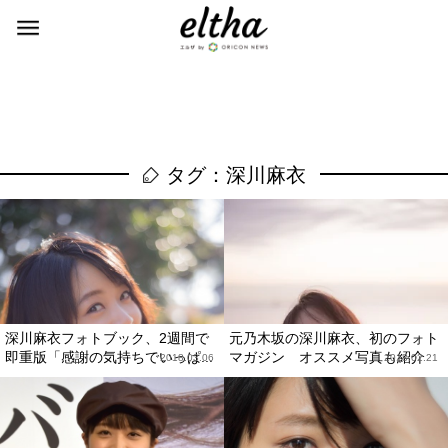
タグ：深川麻衣
深川麻衣フォトブック、2週間で
元乃木坂の深川麻衣、初のフォト
即重版「感謝の気持ちでいっぱ...
マガジン オススメ写真も紹介
2018.03.06
2018.02.21