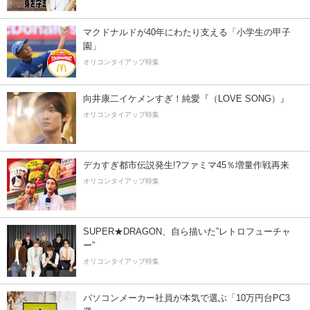
マクドナルドが40年にわたり支える「小学生の甲子
園」
オリコンタイアップ特集
向井康二イケメンすぎ！純愛『（LOVE SONG）』
オリコンタイアップ特集
デカすぎ都市伝説発生!?ファミマ45％増量作戦再来
オリコンタイアップ特集
SUPER★DRAGON、自ら描いた”レトロフューチャ
ー”
オリコンタイアップ特集
パソコンメーカー社員が本気で選ぶ「10万円台PC3