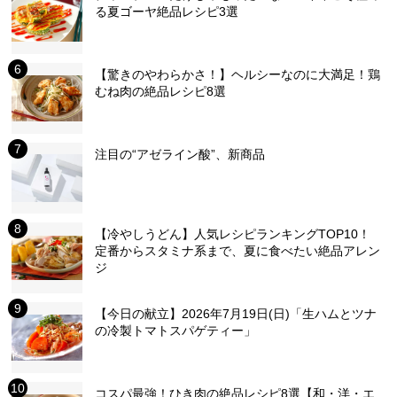
る夏ゴーヤ絶品レシピ3選
【驚きのやわらかさ！】ヘルシーなのに大満足！鶏
むね肉の絶品レシピ8選
注目の“アゼライン酸”、新商品
【冷やしうどん】人気レシピランキングTOP10！
定番からスタミナ系まで、夏に食べたい絶品アレン
ジ
【今日の献立】2026年7月19日(日)「生ハムとツナ
の冷製トマトスパゲティー」
コスパ最強！ひき肉の絶品レシピ8選【和・洋・エ