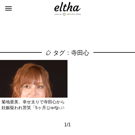
タグ：寺田心
菊地亜美、幸せ太りで寺田心から
妊娠疑われ苦笑「5ヶ月じゃな...
2018.04.25
1/1