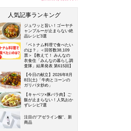
人気記事ランキング
ジュワッと旨い！ゴーヤチ
ャンプルーが止まらない絶
品レシピ3選
「ベトナム料理で食べたい
のは？」＜回答数38,109
票＞【教えて！ みんなの
衣食住「みんなの暮らし調
査隊」結果発表 第615回】
【今日の献立】2026年8月
8日(土)「牛肉とコーンの
ガリバタ炒め」
【キャベツ×豚バラ肉】ご
飯が止まらない！人気おか
ずレシピ7選
注目の“アゼライン酸”、新
商品