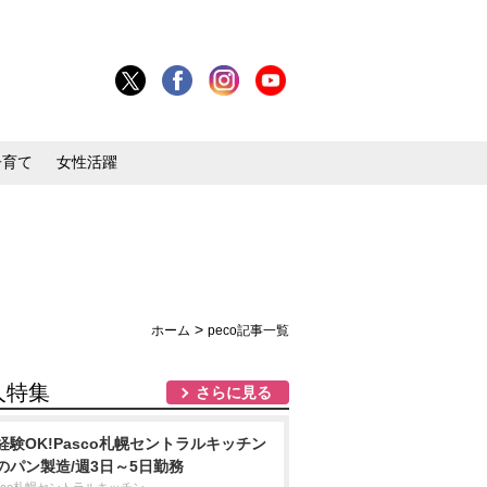
子育て
女性活躍
>
ホーム
peco記事一覧
人特集
さらに見る
経験OK!Pasco札幌セントラルキッチン
のパン製造/週3日～5日勤務