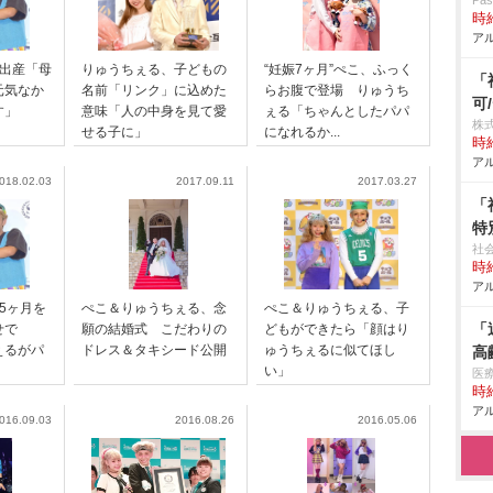
Pa
時給
アル
児出産「母
りゅうちぇる、子どもの
“妊娠7ヶ月”ぺこ、ふっく
「
元気なか
名前「リンク」に込めた
らお腹で登場 りゅうち
可
す」
意味「人の中身を見て愛
ぇる「ちゃんとしたパパ
株
せる子に」
になれるか...
時給
アル
018.02.03
2017.09.11
2017.03.27
「
特
社
時給
アル
5ヶ月を
ぺこ＆りゅうちぇる、念
ぺこ＆りゅうちぇる、子
「
せで
願の結婚式 こだわりの
どもができたら「顔はり
ぇるがパ
ドレス＆タキシード公開
ゅうちぇるに似てほし
高
い」
医
時給
アル
016.09.03
2016.08.26
2016.05.06