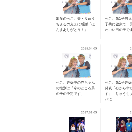
出産のぺこ、夫・りゅう
ぺこ、第1子男
ちぇるの支えに感謝「ほ
子共に健康で、
んまありがとう！」
わいい男の子で
2018.04.05
2
ぺこ、妊娠中の赤ちゃん
ぺこ、第1子妊娠
の性別は「今のところ男
発表「心から幸
の子の予定です」
す」 りゅうち
パに
2017.03.05
2