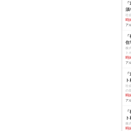
「
須
社
時給
アル
「
住
株
ト
時給
アル
「
ト
社
の
時給
アル
「
ト
株
時給