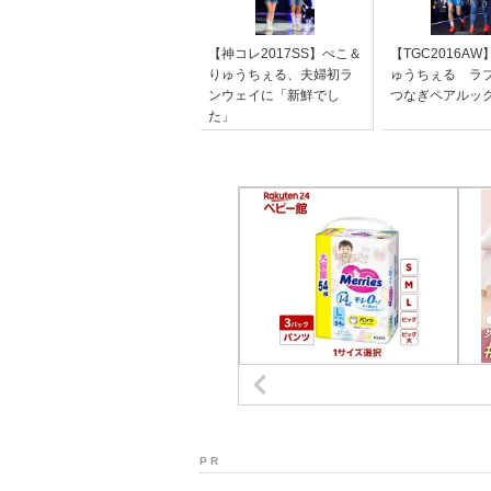
【神コレ2017SS】ぺこ＆
【TGC2016A
りゅうちぇる、夫婦初ラ
ゅうちぇる ラ
ンウェイに「新鮮でし
つなぎペアルッ
た」
P R