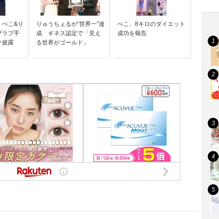
W】ぺこ&り
りゅうちぇるが“世界一”達
ぺこ、8キロのダイエット
ブラブ手
成 ギネス認定で「見え
成功を報告
ク披露
る世界がゴールド」