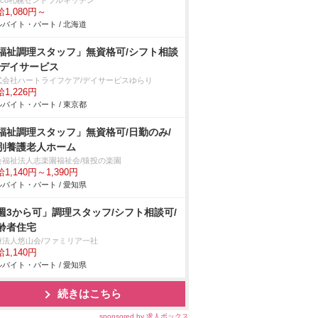
sco札幌セントラルキッチン
1,080円～
バイト・パート / 北海道
福祉調理スタッフ」無資格可/シフト相談
/デイサービス
式会社ハートライフケア/デイサービスゆらり
1,226円
バイト・パート / 東京都
福祉調理スタッフ」無資格可/日勤のみ/
別養護老人ホーム
会福祉法人志楽園福祉会/猿投の楽園
1,140円～1,390円
バイト・パート / 愛知県
週3から可」調理スタッフ/シフト相談可/
齢者住宅
療法人悠山会/ファミリア一社
1,140円
バイト・パート / 愛知県
続きはこちら
sponsored by 求人ボックス