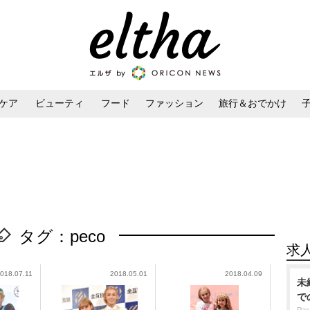
ケア
ビューティ
フード
ファッション
旅行＆おでかけ
ンケア
ダイエット・ボディケア
ヘアスタイル・ヘアアレンジ
タグ：peco
求
018.07.11
2018.05.01
2018.04.09
未
で