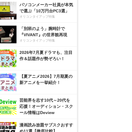
パソコンメーカー社員が本気
で選ぶ「10万円台PC3選」
オリコンタイアップ特集
「別班のよう」腕時計で
『VIVANT』の世界観再現
オリコンタイアップ特集
2026年7月夏ドラマも、注目
作＆話題作が勢ぞろい！
【夏アニメ2026】7月期夏の
新アニメを一挙紹介！
芸能界を志す10代～20代を
応援！オーディション・スク
ール情報はDeview
漫画読み放題サブスクおすす
め11選【徹底比較】