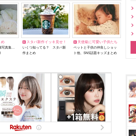
とめ
スタバ新作イッキ見せ！
天使級に可愛い子供たち
猫写真集…
いくつ知ってる？ スタバ新
ペットと子供の仲良しショッ
リ
作まとめ
ト他、SNS話題キッズまとめ