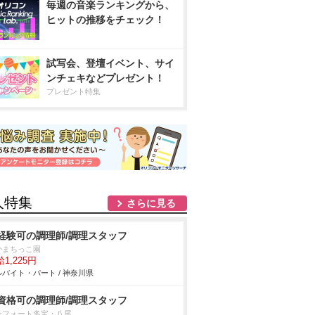
毎週の音楽ランキングから、
ヒットの推移をチェック！
試写会、登壇イベント、サイ
ンチェキなどプレゼント！
プレゼント特集
人特集
さらに見る
経験可の調理師/調理スタッフ
かまちっこ園
1,225円
バイト・パート / 神奈川県
資格可の調理師/調理スタッフ
ンフォート多宝・八尾