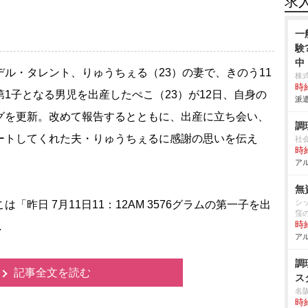
求
一
験
中
ル・タレント、りゅうちぇる（23）の妻で、きのう11
株
時給
第1子となる男児を出産したぺこ（23）が12日、自身の
派遣
グを更新。改めて報告するとともに、出産に立ち会い、
調
ートしてくれた夫・りゅうちぇるに感謝の思いを伝え
社
時給
アル
無
シ
「昨日 7月11日11：12AM 3576グラムの第一子を出
窪
時給
.
アル
調
記事全文を読む
ス
名
時給