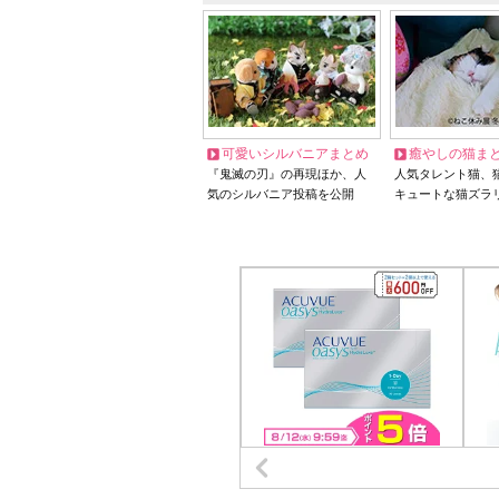
可愛いシルバニアまとめ
癒やしの猫ま
『鬼滅の刃』の再現ほか、人
人気タレント猫、
気のシルバニア投稿を公開
キュートな猫ズラ