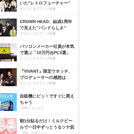
いた”レトロフューチャー”
オリコンタイアップ特集
CROWN HEAD、結成1周年
で見えた”バンドらしさ”
オリコンタイアップ特集
パソコンメーカー社員が本気
で選ぶ「10万円台PC3選」
オリコンタイアップ特集
『VIVANT』限定ウオッチ、
プロデューサーの感想は
オリコンタイアップ特集
自販機にピッ！ですぐに買え
ちゃう
（PR）ジハンピ
朝1分貼るだけ！ミルクピー
ルで一日中ずっとうるツヤ肌
（PR）サボリーノ