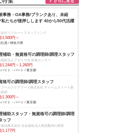
人特集
さらに見る
般事務・OA事務/ブランクあり、未経
?私たちが後押しします 40から50代活躍
式会社リクルートスタッフィング
1,500円～
社員 / 神奈川県
理補助・無資格可の調理師/調理スタッフ
会福祉法人アゼリヤ会 給食センター
1,244円～1,260円
バイト・パート / 東京都
資格可の調理師/調理スタッフ
ップヘルスケアフード株式会社 チャームスイート荻
の厨房
1,300円～
バイト・パート / 東京都
理補助スタッフ・無資格可の調理師/調理
タッフ
阪食品株式会社 社会福祉法人桃花塾内の厨房
1,177円