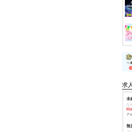
求
未
な
時給
アル
無
コ