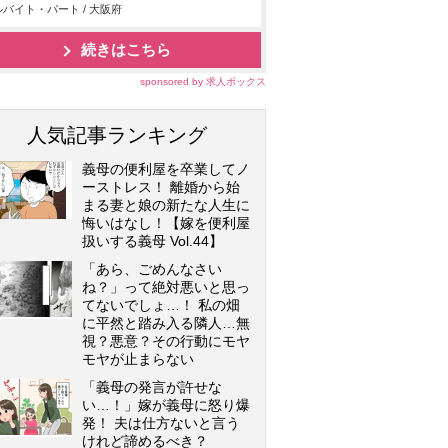
バイト・パート / 大阪府
続きはこちら
sponsored by 求人ボックス
人気記事ランキング
義母の便利屋を卒業してノ
ーストレス！ 離婚から始
まる妻と娘の新たな人生に
悔いはなし！【嫁を便利屋
扱いする義母 Vol.44】
「あら、ごめんなさい
ね？」って絶対悪いと思っ
てないでしょ…！ 私の畑
に平然と踏み入る隣人…無
視？悪意？その行動にモヤ
モヤが止まらない
「義母の発言が許せな
い…！」嫁が義母に怒り爆
発！ 夫は仕方ないと言う
けれど諦めるべき？