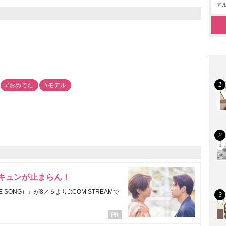
アル
#おめでた
#モデル
にキュンが止まらん！
ONG）』が8／５よりJ:COM STREAMで