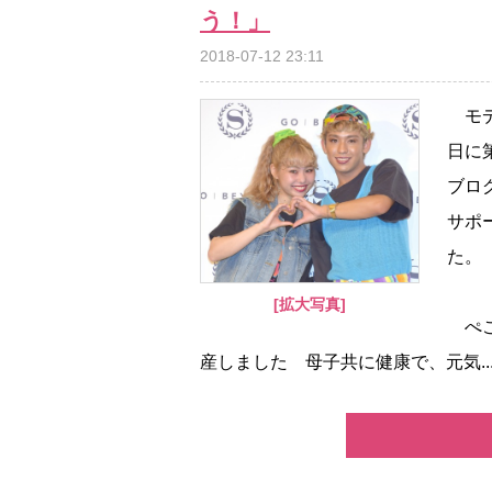
う！」
2018-07-12 23:11
モデ
日に
ブロ
サポ
た。
[拡大写真]
ぺこは
産しました 母子共に健康で、元気..