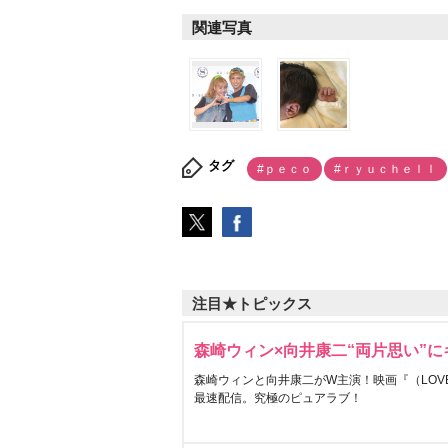
関連写真
タグ
#ｐｅｃｏ
#ｒｙｕｃｈｅｌｌ
注目★トピックス
森崎ウィン×向井康二“両片思い”
森崎ウィンと向井康二がW主演！映画『（LOVE S
最速配信。究極のピュアラブ！