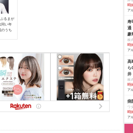
み
時給
アル
野ぶるまが
寿
は同い年
通
成のうち
豪
株
時給
アル
高
ら
井
株
時給
アル
病
ワ
時給
アル