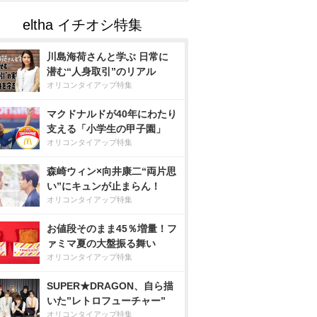
川島海荷さんと学ぶ 日常に
潜む“人身取引”のリアル
オリコンタイアップ特集
マクドナルドが40年にわたり
支える「小学生の甲子園」
オリコンタイアップ特集
森崎ウィン×向井康二“両片思
い”にキュンが止まらん！
オリコンタイアップ特集
お値段そのまま45％増量！フ
ァミマ夏の大盤振る舞い
オリコンタイアップ特集
SUPER★DRAGON、自ら描
いた”レトロフューチャー”
オリコンタイアップ特集