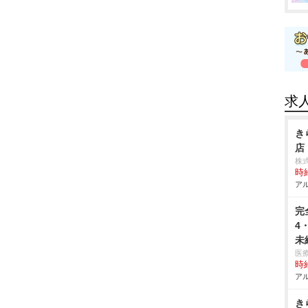
求
き
店
株
時給
アル
完
4
未
医
時給
アル
き