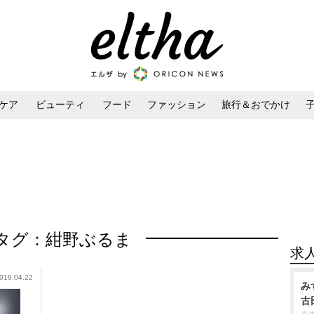
ケア
ビューティ
フード
ファッション
旅行＆おでかけ
ンケア
ダイエット・ボディケア
ヘアスタイル・ヘアアレンジ
タグ：紺野ぶるま
求
019.04.22
み
古