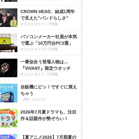
CROWN HEAD、結成1周年
で見えた”バンドらしさ”
オリコンタイアップ特集
パソコンメーカー社員が本気
で選ぶ「10万円台PC3選」
オリコンタイアップ特集
一番似合う登場人物は…
『VIVANT』限定ウオッチ
オリコンタイアップ特集
自販機にピッ！ですぐに買え
ちゃう
（PR）ジハンピ
2026年7月夏ドラマも、注目
作＆話題作が勢ぞろい！
【夏アニメ2026】7月期夏の