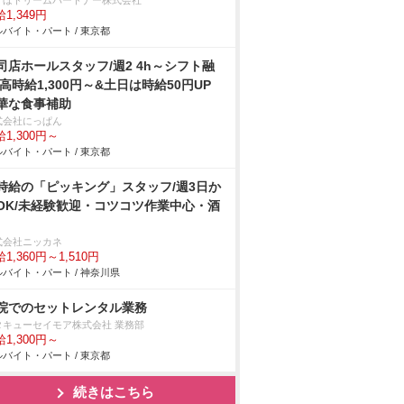
ずほドリームパートナー株式会社
1,349円
バイト・パート / 東京都
司店ホールスタッフ/週2 4h～シフト融
 高時給1,300円～&土日は時給50円UP
華な食事補助
式会社にっぱん
1,300円～
バイト・パート / 東京都
時給の「ピッキング」スタッフ/週3日か
OK/未経験歓迎・コツコツ作業中心・酒
式会社ニッカネ
1,360円～1,510円
バイト・パート / 神奈川県
院でのセットレンタル業務
タキューセイモア株式会社 業務部
1,300円～
バイト・パート / 東京都
続きはこちら