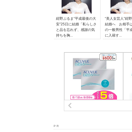
紺野ぶるま“平成最後の大
“美人女芸人”紺
安”25日に結婚「私らしさ
結婚へ お相手
と品を忘れず、感謝の気
の一般男性「平
持ちを胸...
に入籍す...
P R