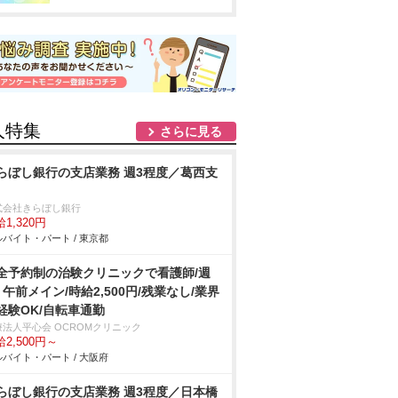
人特集
さらに見る
らぼし銀行の支店業務 週3程度／葛西支
式会社きらぼし銀行
1,320円
バイト・パート / 東京都
全予約制の治験クリニックで看護師/週
・午前メイン/時給2,500円/残業なし/業界
経験OK/自転車通勤
療法人平心会 OCROMクリニック
2,500円～
バイト・パート / 大阪府
らぼし銀行の支店業務 週3程度／日本橋