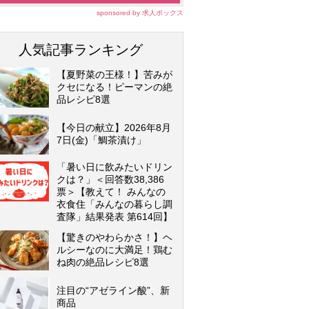
sponsored by 求人ボックス
人気記事ランキング
【夏野菜の王様！】苦みが
クセになる！ピーマンの絶
品レシピ8選
【今日の献立】2026年8月
7日(金)「鯛茶漬け」
「暑い日に飲みたいドリン
クは？」＜回答数38,386
票＞【教えて！ みんなの
衣食住「みんなの暮らし調
査隊」結果発表 第614回】
【驚きのやわらかさ！】ヘ
ルシーなのに大満足！鶏む
ね肉の絶品レシピ8選
注目の“アゼライン酸”、新
商品