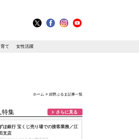
子育て
女性活躍
>
ホーム
紺野ぶるま記事一覧
人特集
さらに見る
ずほ銀行 宝くじ売り場での接客業務／江
田支店