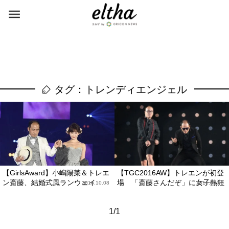
タグ：トレンディエンジェル
【GirlsAward】小嶋陽菜＆トレエ
【TGC2016AW】トレエンが初登
ン斎藤、結婚式風ランウェイ
場 「斎藤さんだぞ」に女子熱狂
2016.10.08
2016.09.03
1/1