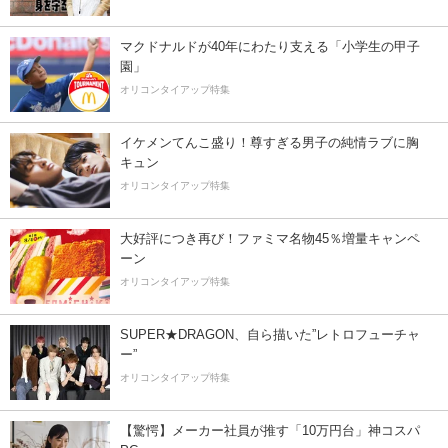
マクドナルドが40年にわたり支える「小学生の甲子
園」
オリコンタイアップ特集
イケメンてんこ盛り！尊すぎる男子の純情ラブに胸
キュン
オリコンタイアップ特集
大好評につき再び！ファミマ名物45％増量キャンペ
ーン
オリコンタイアップ特集
SUPER★DRAGON、自ら描いた”レトロフューチャ
ー”
オリコンタイアップ特集
【驚愕】メーカー社員が推す「10万円台」神コスパ