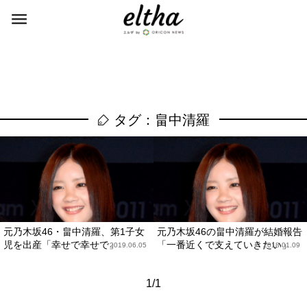
タグ：畠中清羅
元乃木坂46・畠中清羅、第1子女
元乃木坂46の畠中清羅が結婚報告
児を出産「幸せで幸せで」
「一番近くで支えていきたい」
2019.06.05
2018.01.09
1/1