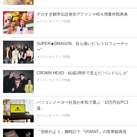
デカすぎ都市伝説発生!?ファミマ45％増量作戦再来
オリコンタイアップ特集
SUPER★DRAGON、自ら描いた”レトロフューチャ
ー”
オリコンタイアップ特集
CROWN HEAD、結成1周年で見えた”バンドらしさ”
オリコンタイアップ特集
パソコンメーカー社員が本気で選ぶ「10万円台PC3
選」
オリコンタイアップ特集
「別班のよう」腕時計で『VIVANT』の世界観再現