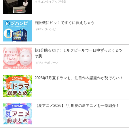
オリコンタイアップ特集
自販機にピッ！ですぐに買えちゃう
（PR）ジハンピ
朝1分貼るだけ！ミルクピールで一日中ずっとうるツ
ヤ肌
（PR）サボリーノ
2026年7月夏ドラマも、注目作＆話題作が勢ぞろい！
【夏アニメ2026】7月期夏の新アニメを一挙紹介！