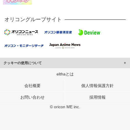
オリコングループサイト
クッキーの使用について
このサイトでは Cookie を使用して、ユーザーに合わせたコンテンツや広告の
elthaとは
表示、ソーシャル メディア機能の提供、広告の表示回数やクリック数の測定を
行っています。
会社概要
個人情報保護方針
また、ユーザーによるサイトの利用状況についても情報を収集し、ソーシャル
お問い合わせ
採用情報
メディアや広告配信、データ解析の各パートナーに提供しています。
各パートナーは、この情報とユーザーが各パートナーに提供した他の情報や、
© oricon ME inc.
ユーザーが各パートナーのサービスを使用したときに収集した他の情報を組み
合わせて使用することがあります。