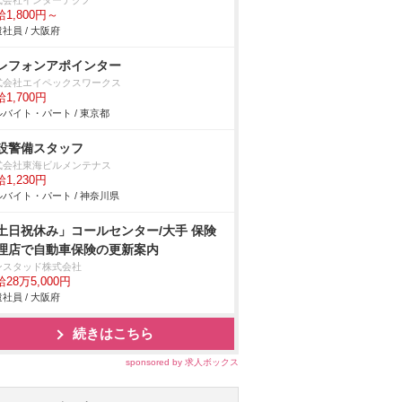
式会社インターテクノ
1,800円～
社員 / 大阪府
レフォンアポインター
式会社エイペックスワークス
1,700円
バイト・パート / 東京都
設警備スタッフ
式会社東海ビルメンテナス
1,230円
バイト・パート / 神奈川県
土日祝休み」コールセンター/大手 保険
理店で自動車保険の更新案内
ンスタッド株式会社
28万5,000円
社員 / 大阪府
続きはこちら
sponsored by 求人ボックス