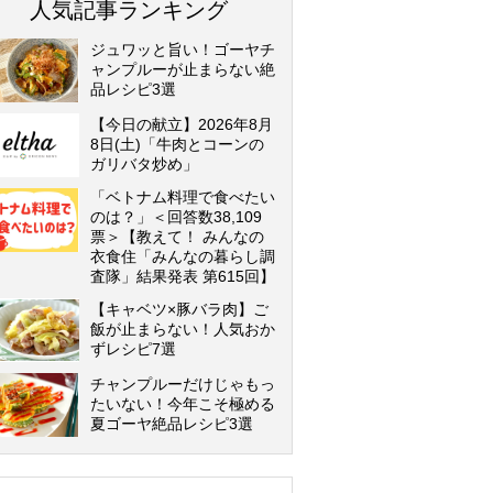
人気記事ランキング
ジュワッと旨い！ゴーヤチ
ャンプルーが止まらない絶
品レシピ3選
【今日の献立】2026年8月
8日(土)「牛肉とコーンの
ガリバタ炒め」
「ベトナム料理で食べたい
のは？」＜回答数38,109
票＞【教えて！ みんなの
衣食住「みんなの暮らし調
査隊」結果発表 第615回】
【キャベツ×豚バラ肉】ご
飯が止まらない！人気おか
ずレシピ7選
チャンプルーだけじゃもっ
たいない！今年こそ極める
夏ゴーヤ絶品レシピ3選