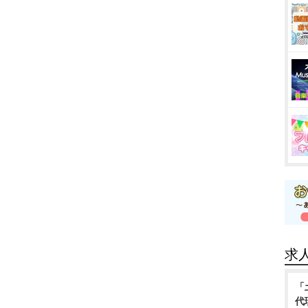
求
「
代