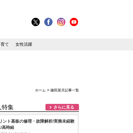
子育て
女性活躍
>
ホーム
鎌田菜月記事一覧
人特集
さらに見る
リント基板の修理・故障解析/実務未経験
K/高時給