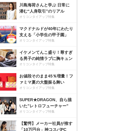
川島海荷さんと学ぶ 日常に
潜む“人身取引”のリアル
オリコンタイアップ特集
マクドナルドが40年にわたり
支える「小学生の甲子園」
オリコンタイアップ特集
イケメンてんこ盛り！尊すぎ
る男子の純情ラブに胸キュン
オリコンタイアップ特集
お値段そのまま45％増量！フ
ァミマ夏の大盤振る舞い
オリコンタイアップ特集
SUPER★DRAGON、自ら描
いた”レトロフューチャー”
オリコンタイアップ特集
【驚愕】メーカー社員が推す
「10万円台」神コスパPC