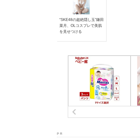
“SKE48の超絶隠し玉”鎌田
菜月、OLコスプレで美肌
を見せつける
P R