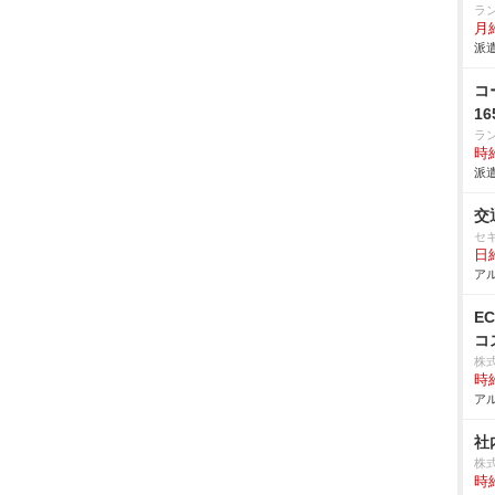
ラ
月給
派遣
コ
1
ラ
時給
派遣
交
セ
日給
アル
E
コ
株
時給
アル
社
株
時給