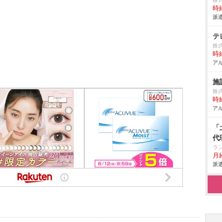
株
時給
派遣
テ
株
時給
アル
施
株
時給
アル
「
代
ラ
月給
派遣