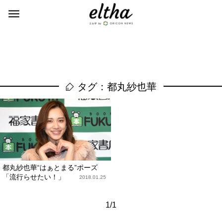
タグ：都丸紗也華
都丸紗也華“はぁとまる”ポーズ
「流行らせたい！」
2018.01.25
1/1