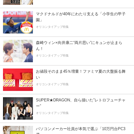
マクドナルドが40年にわたり支える「小学生の甲子
園」
オリコンタイアップ特集
森崎ウィン×向井康二“両片思い”にキュンが止まら
ん！
オリコンタイアップ特集
お値段そのまま45％増量！ファミマ夏の大盤振る舞
い
オリコンタイアップ特集
SUPER★DRAGON、自ら描いた”レトロフューチャ
ー”
オリコンタイアップ特集
パソコンメーカー社員が本気で選ぶ「10万円台PC3