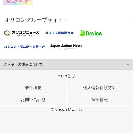
オリコングループサイト
クッキーの使用について
このサイトでは Cookie を使用して、ユーザーに合わせたコンテンツや広告の
elthaとは
表示、ソーシャル メディア機能の提供、広告の表示回数やクリック数の測定を
行っています。
会社概要
個人情報保護方針
また、ユーザーによるサイトの利用状況についても情報を収集し、ソーシャル
お問い合わせ
採用情報
メディアや広告配信、データ解析の各パートナーに提供しています。
各パートナーは、この情報とユーザーが各パートナーに提供した他の情報や、
© oricon ME inc.
ユーザーが各パートナーのサービスを使用したときに収集した他の情報を組み
合わせて使用することがあります。