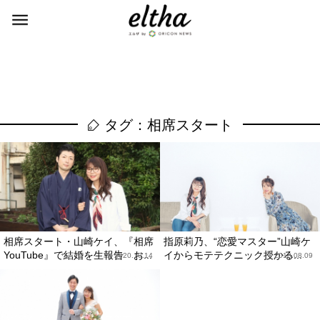
タグ：相席スタート
相席スタート・山崎ケイ、『相席
指原莉乃、“恋愛マスター”山崎ケ
YouTube』で結婚を生報告 お...
イからモテテクニック授かる...
2020.10.14
2018.08.09