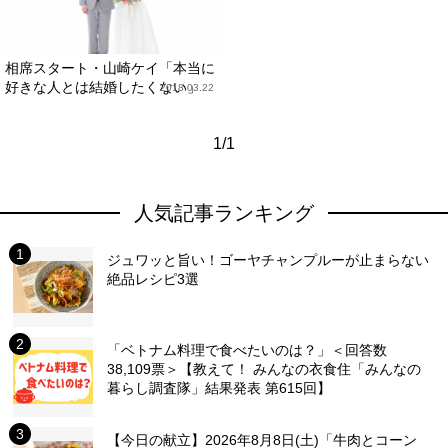
相席スタート・山崎ケイ「本当に
好きな人とは結婚したくない」
2018.03.22
1/1
人気記事ランキング
ジュワッと旨い！ゴーヤチャンプルーが止まらない
絶品レシピ3選
「ベトナム料理で食べたいのは？」＜回答数
38,109票＞【教えて！ みんなの衣食住「みんなの
暮らし調査隊」結果発表 第615回】
【今日の献立】2026年8月8日(土)「牛肉とコーン