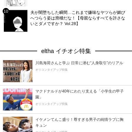
夫が闇堕ちした瞬間…これまで嫌味なヤツらが媚び
へつらう姿は滑稽だな！【母親ならすべてを許さな
いとダメですか？ Vol.28】
eltha イチオシ特集
川島海荷さんと学ぶ 日常に潜む“人身取引”のリアル
オリコンタイアップ特集
マクドナルドが40年にわたり支える「小学生の甲子
園」
オリコンタイアップ特集
イケメンてんこ盛り！尊すぎる男子の純情ラブに胸
キュン