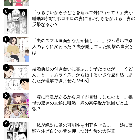
「うるさいから子どもを連れて外に行って？」夫が
睡眠3時間でボロボロの妻に追い打ちをかける…妻の
反撃なるか？
「夫のスマホ画面がなんか怪しい…」ジム通いで別
人のように変わった!? 夫が隠していた衝撃の事実と
は
結婚前提の付き合いに喜ぶよし子だったが…「うど
ん」と「オムライス」から始まる小さな違和感【あ
なたが理解できません Vol.5】
「嫁に問題があるから息子が目移りしたのよ！」義
母の驚きの見解に唖然…嫁の高学歴が原因だと主
張!?
「私が絶対に娘の可能性を開花させる…！」娘に高
額を注ぎ自分の夢を押しつけた母の大誤算