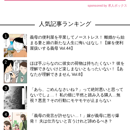
sponsored by 求人ボックス
人気記事ランキング
義母の便利屋を卒業してノーストレス！ 離婚から始
まる妻と娘の新たな人生に悔いはなし！【嫁を便利
屋扱いする義母 Vol.44】
ほぼ手ぶらなのに彼女の荷物は持ちたくない？ 彼を
理解できないけど楽しまないともったいない！【あ
なたが理解できません Vol.8】
「あら、ごめんなさいね？」って絶対悪いと思って
ないでしょ…！ 私の畑に平然と踏み入る隣人…無
視？悪意？その行動にモヤモヤが止まらない
「義母の発言が許せない…！」嫁が義母に怒り爆
発！ 夫は仕方ないと言うけれど諦めるべき？