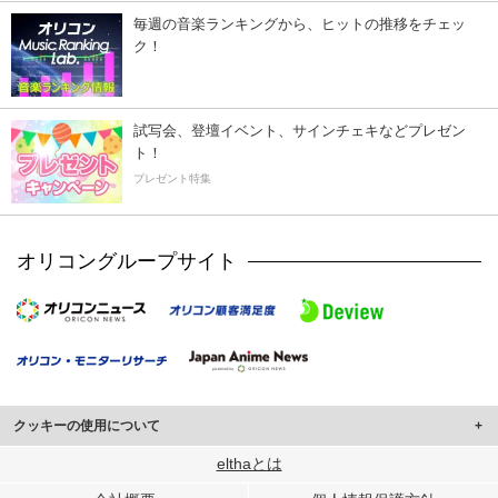
毎週の音楽ランキングから、ヒットの推移をチェッ
ク！
試写会、登壇イベント、サインチェキなどプレゼン
ト！
プレゼント特集
オリコングループサイト
クッキーの使用について
このサイトでは Cookie を使用して、ユーザーに合わせたコンテンツや広告の
elthaとは
表示、ソーシャル メディア機能の提供、広告の表示回数やクリック数の測定を