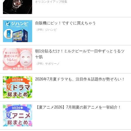
オリコンタイアップ特集
自販機にピッ！ですぐに買えちゃう
（PR）ジハンピ
朝1分貼るだけ！ミルクピールで一日中ずっとうるツ
ヤ肌
（PR）サボリーノ
2026年7月夏ドラマも、注目作＆話題作が勢ぞろい！
【夏アニメ2026】7月期夏の新アニメを一挙紹介！