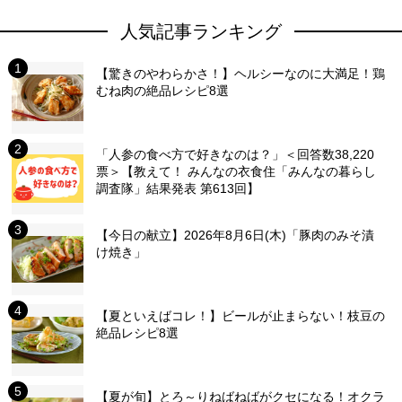
人気記事ランキング
【驚きのやわらかさ！】ヘルシーなのに大満足！鶏
むね肉の絶品レシピ8選
「人参の食べ方で好きなのは？」＜回答数38,220
票＞【教えて！ みんなの衣食住「みんなの暮らし
調査隊」結果発表 第613回】
【今日の献立】2026年8月6日(木)「豚肉のみそ漬
け焼き」
【夏といえばコレ！】ビールが止まらない！枝豆の
絶品レシピ8選
【夏が旬】とろ～りねばねばがクセになる！オクラ