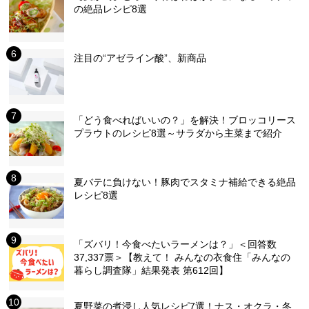
の絶品レシピ8選
注目の“アゼライン酸”、新商品
「どう食べればいいの？」を解決！ブロッコリース
プラウトのレシピ8選～サラダから主菜まで紹介
夏バテに負けない！豚肉でスタミナ補給できる絶品
レシピ8選
「ズバリ！今食べたいラーメンは？」＜回答数
37,337票＞【教えて！ みんなの衣食住「みんなの
暮らし調査隊」結果発表 第612回】
夏野菜の煮浸し人気レシピ7選！ナス・オクラ・冬