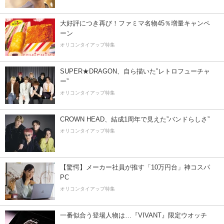
大好評につき再び！ファミマ名物45％増量キャンペ
ーン
オリコンタイアップ特集
SUPER★DRAGON、自ら描いた”レトロフューチャ
ー”
オリコンタイアップ特集
CROWN HEAD、結成1周年で見えた”バンドらしさ”
オリコンタイアップ特集
【驚愕】メーカー社員が推す「10万円台」神コスパ
PC
オリコンタイアップ特集
一番似合う登場人物は…『VIVANT』限定ウオッチ