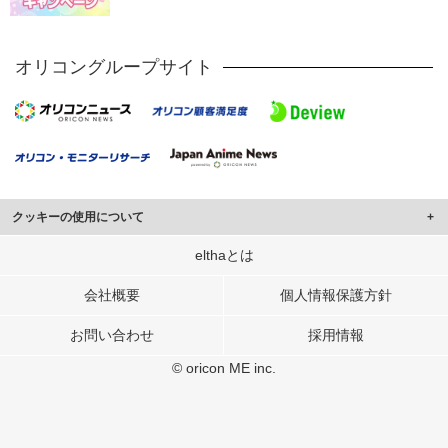
オリコングループサイト
クッキーの使用について
このサイトでは Cookie を使用して、ユーザーに合わせたコンテンツや広告の
elthaとは
表示、ソーシャル メディア機能の提供、広告の表示回数やクリック数の測定を
行っています。
会社概要
個人情報保護方針
また、ユーザーによるサイトの利用状況についても情報を収集し、ソーシャル
お問い合わせ
採用情報
メディアや広告配信、データ解析の各パートナーに提供しています。
各パートナーは、この情報とユーザーが各パートナーに提供した他の情報や、
© oricon ME inc.
ユーザーが各パートナーのサービスを使用したときに収集した他の情報を組み
合わせて使用することがあります。