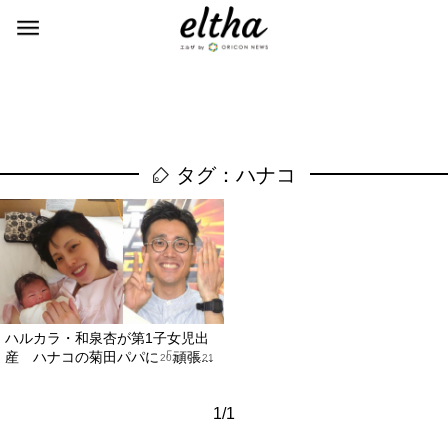
タグ：ハナコ
ハルカラ・和泉杏が第1子女児出
産 ハナコの菊田パパに「頑張...
2020.04.21
1/1