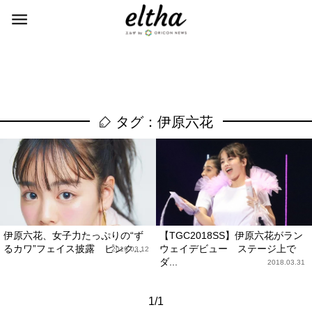
タグ：伊原六花
伊原六花、女子力たっぷりの“ず
【TGC2018SS】伊原六花がラン
るカワ”フェイス披露 ピンク...
ウェイデビュー ステージ上で
2019.03.12
ダ...
2018.03.31
1/1