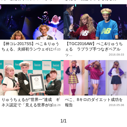
【神コレ2017SS】ぺこ＆りゅう
【TGC2016AW】ぺこ&りゅうち
ちぇる、夫婦初ランウェイに「...
ぇる ラブラブ手つなぎペアル
2017.03.05
ッ...
2016.09.03
りゅうちぇるが“世界一”達成 ギ
ぺこ、8キロのダイエット成功を
ネス認定で「見える世界がゴ...
報告
2016.08.26
2016.05.06
1/1