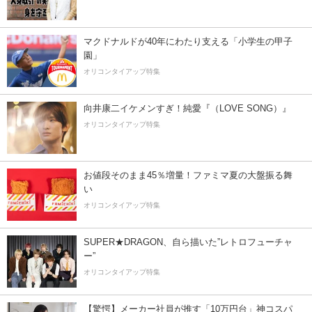
マクドナルドが40年にわたり支える「小学生の甲子
園」
オリコンタイアップ特集
向井康二イケメンすぎ！純愛『（LOVE SONG）』
オリコンタイアップ特集
お値段そのまま45％増量！ファミマ夏の大盤振る舞
い
オリコンタイアップ特集
SUPER★DRAGON、自ら描いた”レトロフューチャ
ー”
オリコンタイアップ特集
【驚愕】メーカー社員が推す「10万円台」神コスパ