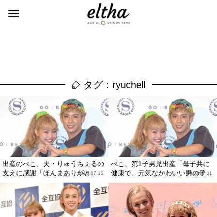
タグ：ryuchell
出産のぺこ、夫・りゅうちぇるの
ぺこ、第1子男児出産「母子共に
支えに感謝「ほんまありがと...
健康で、元気なかわいい男の子...
2018.07.12
2018.07.11