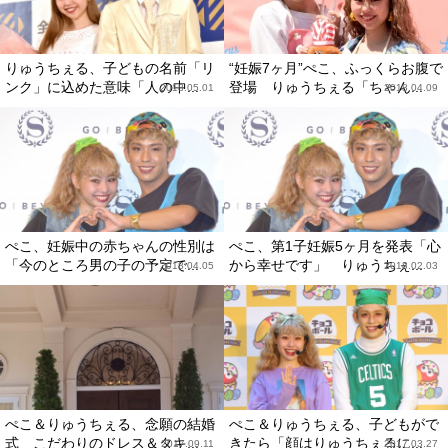
りゅうちぇる、子どもの名前「リ
“妊娠7ヶ月”ぺこ、ふっくらお腹で
ンク」に込めた意味「人の中...
登場 りゅうちぇる「ちゃん...
2018.05.01
2018.04.09
ぺこ、妊娠中の赤ちゃんの性別は
ぺこ、第1子妊娠5ヶ月を発表「心
「今のところ男の子の予定で...
から幸せです」 りゅうちぇ...
2018.04.05
2018.02.03
ぺこ＆りゅうちぇる、念願の結婚
ぺこ＆りゅうちぇる、子どもがで
式 こだわりのドレス＆タキ...
きたら「顔はりゅうちぇるに...
2017.09.11
2017.03.27