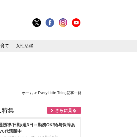
子育て
女性活躍
>
ホーム
Every Little Thing記事一覧
人特集
さらに見る
通誘導/日勤/週3日～勤務OK/給与保障あ
/70代活躍中