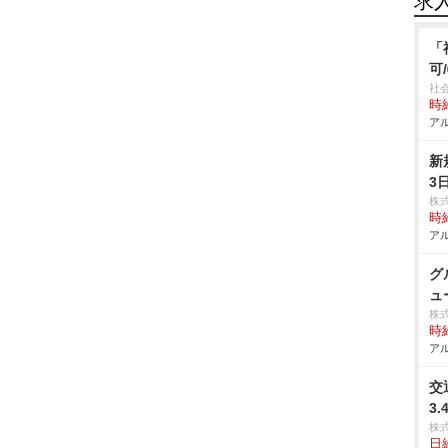
求
「
可
社
時給
アル
新
3
株
時給
アル
グ
ュ
株
時給
アル
交
3
株
日給