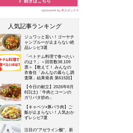
続きはこちら
sponsored by 求人ボックス
人気記事ランキング
ジュワッと旨い！ゴーヤチ
ャンプルーが止まらない絶
品レシピ3選
「ベトナム料理で食べたい
のは？」＜回答数38,109
票＞【教えて！ みんなの
衣食住「みんなの暮らし調
査隊」結果発表 第615回】
【今日の献立】2026年8月
8日(土)「牛肉とコーンの
ガリバタ炒め」
【キャベツ×豚バラ肉】ご
飯が止まらない！人気おか
ずレシピ7選
注目の“アゼライン酸”、新