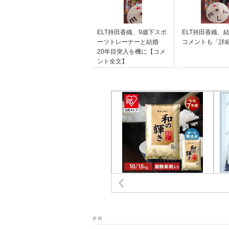
ELT持田香織、9歳下スポ
ELT持田香織、
ーツトレーナーと結婚
コメントも「詳
20年目突入を機に【コメ
ント全文】
P R