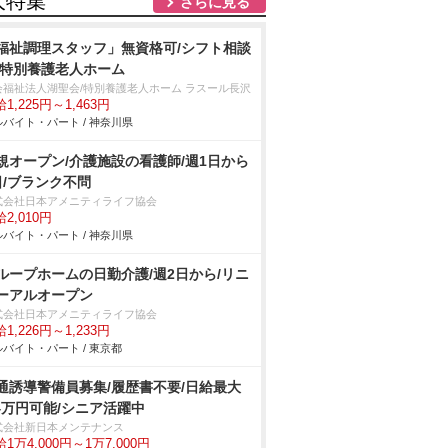
人特集
さらに見る
福祉調理スタッフ」無資格可/シフト相談
/特別養護老人ホーム
会福祉法人湖聖会/特別養護老人ホーム ラスール長沢
1,225円～1,463円
バイト・パート / 神奈川県
規オープン/介護施設の看護師/週1日から
日/ブランク不問
式会社日本アメニティライフ協会
2,010円
バイト・パート / 神奈川県
ループホームの日勤介護/週2日から/リニ
ーアルオープン
式会社日本アメニティライフ協会
1,226円～1,233円
バイト・パート / 東京都
通誘導警備員募集/履歴書不要/日給最大
.4万円可能/シニア活躍中
式会社新日本メンテナンス
1万4,000円～1万7,000円