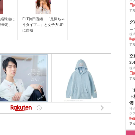
ス
日給
アル
結婚報道に
ELT持田香織、「足開ちゃ
グ
細未定」
うタイプ…」と女子力UP
ュ
に自戒
株
時給
アル
交
3
株
日給
アル
「
ト
備
社
ク
時給
アル