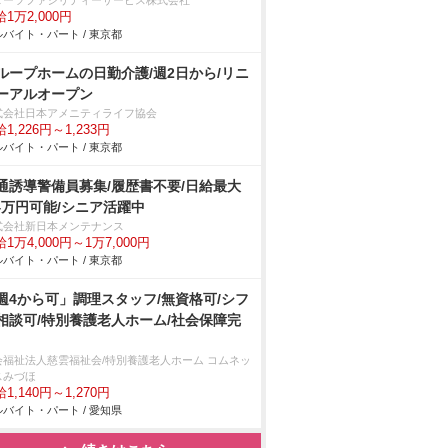
ターツファシリティーサービス株式会社
1万2,000円
バイト・パート / 東京都
ループホームの日勤介護/週2日から/リニ
ーアルオープン
式会社日本アメニティライフ協会
1,226円～1,233円
バイト・パート / 東京都
通誘導警備員募集/履歴書不要/日給最大
.4万円可能/シニア活躍中
式会社新日本メンテナンス
1万4,000円～1万7,000円
バイト・パート / 東京都
週4から可」調理スタッフ/無資格可/シフ
相談可/特別養護老人ホーム/社会保障完
会福祉法人慈雲福祉会/特別養護老人ホーム コムネッ
スみづほ
1,140円～1,270円
バイト・パート / 愛知県