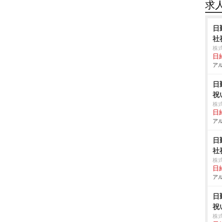
求
日
社
株
日給
アル
日
祝
株
日給
アル
日
社
株
日給
アル
日
祝
株