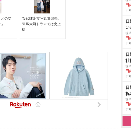
株
日給
アル
KTとの交
“Gackt謙信”写真集発売、
日
き」
NHK大河ドラマでは史上
い
初
株
日給
アル
日
社
株
日給
アル
日
祝
株
日給
アル