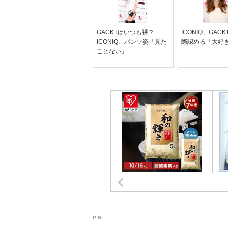
GACKTはいつも裸？
ICONIQ、GAC
ICONIQ、パンツ姿「見た
際認める「大好
ことない」
P R