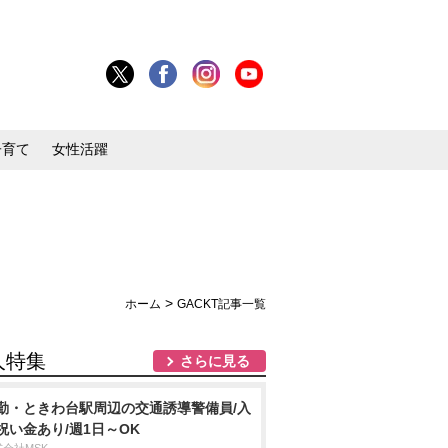
子育て
女性活躍
>
ホーム
GACKT記事一覧
人特集
さらに見る
勤・ときわ台駅周辺の交通誘導警備員/入
祝い金あり/週1日～OK