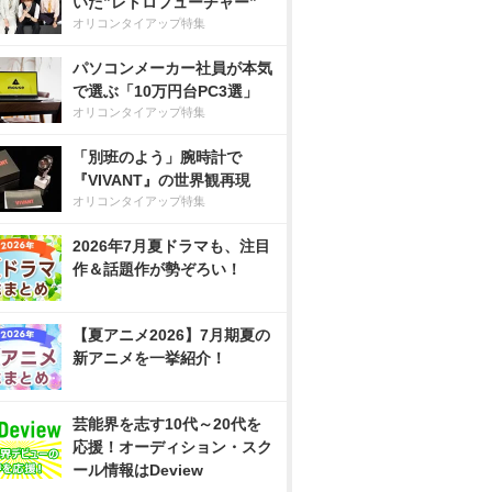
いた”レトロフューチャー”
オリコンタイアップ特集
パソコンメーカー社員が本気
で選ぶ「10万円台PC3選」
オリコンタイアップ特集
「別班のよう」腕時計で
『VIVANT』の世界観再現
オリコンタイアップ特集
2026年7月夏ドラマも、注目
作＆話題作が勢ぞろい！
【夏アニメ2026】7月期夏の
新アニメを一挙紹介！
芸能界を志す10代～20代を
応援！オーディション・スク
ール情報はDeview