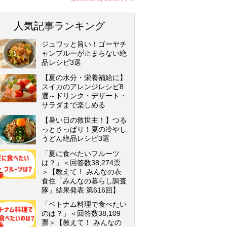
人気記事ランキング
ジュワッと旨い！ゴーヤチ
ャンプルーが止まらない絶
品レシピ3選
【夏の水分・栄養補給に】
スイカのアレンジレシピ8
選～ドリンク・デザート・
サラダまで楽しめる
【暑い日の救世主！】つる
っとさっぱり！夏の冷やし
うどん絶品レシピ3選
「夏に食べたいフルーツ
は？」＜回答数38,274票
＞【教えて！ みんなの衣
食住「みんなの暮らし調査
隊」結果発表 第616回】
「ベトナム料理で食べたい
のは？」＜回答数38,109
票＞【教えて！ みんなの