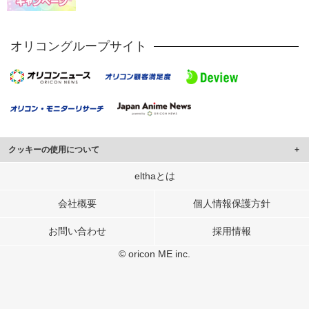
オリコングループサイト
クッキーの使用について
このサイトでは Cookie を使用して、ユーザーに合わせたコンテンツや広告の
elthaとは
表示、ソーシャル メディア機能の提供、広告の表示回数やクリック数の測定を
行っています。
会社概要
個人情報保護方針
また、ユーザーによるサイトの利用状況についても情報を収集し、ソーシャル
お問い合わせ
採用情報
メディアや広告配信、データ解析の各パートナーに提供しています。
各パートナーは、この情報とユーザーが各パートナーに提供した他の情報や、
© oricon ME inc.
ユーザーが各パートナーのサービスを使用したときに収集した他の情報を組み
合わせて使用することがあります。