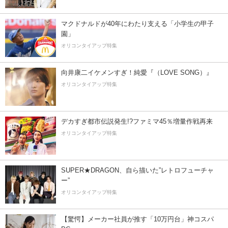
マクドナルドが40年にわたり支える「小学生の甲子
園」
オリコンタイアップ特集
向井康二イケメンすぎ！純愛『（LOVE SONG）』
オリコンタイアップ特集
デカすぎ都市伝説発生!?ファミマ45％増量作戦再来
オリコンタイアップ特集
SUPER★DRAGON、自ら描いた”レトロフューチャ
ー”
オリコンタイアップ特集
【驚愕】メーカー社員が推す「10万円台」神コスパ