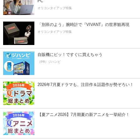
PC
オリコンタイアップ特集
「別班のよう」腕時計で『VIVANT』の世界観再現
オリコンタイアップ特集
自販機にピッ！ですぐに買えちゃう
（PR）ジハンピ
2026年7月夏ドラマも、注目作＆話題作が勢ぞろい！
【夏アニメ2026】7月期夏の新アニメを一挙紹介！