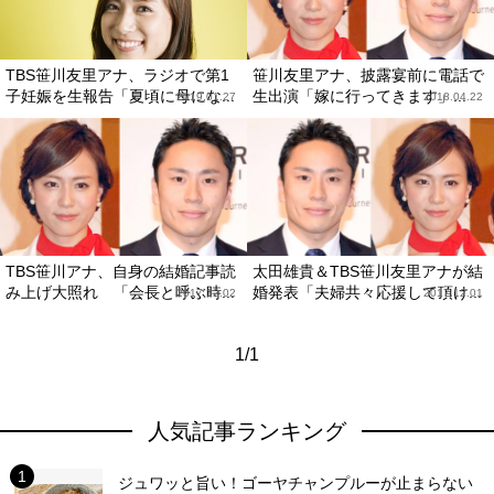
TBS笹川友里アナ、ラジオで第1
笹川友里アナ、披露宴前に電話で
子妊娠を生報告「夏頃に母にな...
生出演「嫁に行ってきます」...
2019.01.27
2018.04.22
TBS笹川アナ、自身の結婚記事読
太田雄貴＆TBS笹川友里アナが結
み上げ大照れ 「会長と呼ぶ時...
婚発表「夫婦共々応援して頂け...
2017.12.02
2017.12.01
1/1
人気記事ランキング
ジュワッと旨い！ゴーヤチャンプルーが止まらない