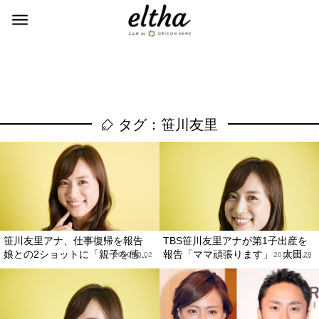
タグ：笹川友里
笹川友里アナ、仕事復帰を報告
TBS笹川友里アナが第1子出産を
娘との2ショットに「親子を感...
報告「ママ頑張ります」 太田...
2020.10.02
2019.06.28