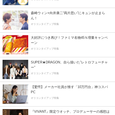
森崎ウィン×向井康二“両片思い”にキュンが止まら
ん！
オリコンタイアップ特集
大好評につき再び！ファミマ名物45％増量キャンペ
ーン
オリコンタイアップ特集
SUPER★DRAGON、自ら描いた”レトロフューチャ
ー”
オリコンタイアップ特集
【驚愕】メーカー社員が推す「10万円台」神コスパ
PC
オリコンタイアップ特集
『VIVANT』限定ウオッチ、プロデューサーの感想は