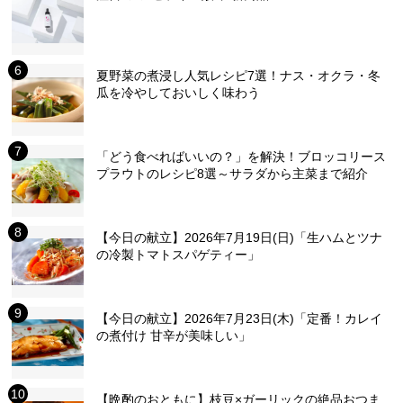
夏野菜の煮浸し人気レシピ7選！ナス・オクラ・冬
瓜を冷やしておいしく味わう
「どう食べればいいの？」を解決！ブロッコリース
プラウトのレシピ8選～サラダから主菜まで紹介
【今日の献立】2026年7月19日(日)「生ハムとツナ
の冷製トマトスパゲティー」
【今日の献立】2026年7月23日(木)「定番！カレイ
の煮付け 甘辛が美味しい」
【晩酌のおともに】枝豆×ガーリックの絶品おつま