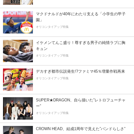
マクドナルドが40年にわたり支える「小学生の甲子
園」
オリコンタイアップ特集
イケメンてんこ盛り！尊すぎる男子の純情ラブに胸
キュン
オリコンタイアップ特集
デカすぎ都市伝説発生!?ファミマ45％増量作戦再来
オリコンタイアップ特集
SUPER★DRAGON、自ら描いた”レトロフューチャ
ー”
オリコンタイアップ特集
CROWN HEAD、結成1周年で見えた”バンドらしさ”