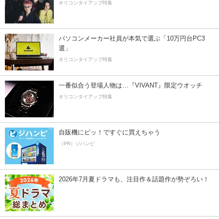
オリコンタイアップ特集
パソコンメーカー社員が本気で選ぶ「10万円台PC3
選」
オリコンタイアップ特集
一番似合う登場人物は…『VIVANT』限定ウオッチ
オリコンタイアップ特集
自販機にピッ！ですぐに買えちゃう
（PR）ジハンピ
2026年7月夏ドラマも、注目作＆話題作が勢ぞろい！