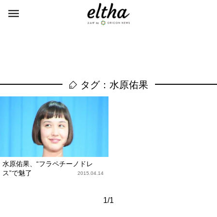
タグ：水原佑果
水原佑果、“フラペチーノドレ
ス”で魅了
2015.04.14
1/1